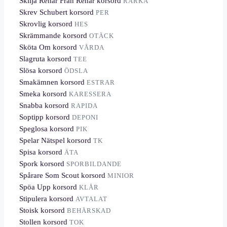
Skilja Renar Från Renar korsord
RARKA
Skrev Schubert korsord
PER
Skrovlig korsord
HES
Skrämmande korsord
OTÄCK
Sköta Om korsord
VÅRDA
Slagruta korsord
TEE
Slösa korsord
ÖDSLA
Smakämnen korsord
ESTRAR
Smeka korsord
KARESSERA
Snabba korsord
RAPIDA
Soptipp korsord
DEPONI
Speglosa korsord
PIK
Spelar Nätspel korsord
TK
Spisa korsord
ÄTA
Spork korsord
SPORBILDANDE
Spårare Som Scout korsord
MINIOR
Spöa Upp korsord
KLÅR
Stipulera korsord
AVTALAT
Stoisk korsord
BEHÄRSKAD
Stollen korsord
TOK