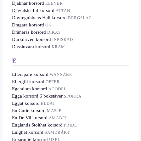
Djäknar korsord
ELEVER
Djävulskt Tal korsord
ATTAN
Dovregubbens Hall korsord
BERGSLAG
Dragare korsord
ÖK
Dräneras korsord
DIKAS
Durkdriven korsord
INPISKAD
Dussinvara korsord
KRAM
E
Efterapare korsord
WANNABE
Eftergift korsord
OFFER
Egendom korsord
ÄGODEL
Egga korsord 6 bokstäver
SPORRA
Eggat korsord
ELDAT
En Curie korsord
MARIE
En De Vil korsord
ÄMABEL
Englands Stolthet korsord
PRIDE
Enighet korsord
SAMDRÄKT
Erbarmlig korsord
USEL