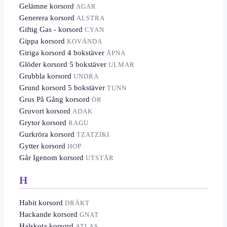
Gelämne korsord
AGAR
Generera korsord
ALSTRA
Giftig Gas - korsord
CYAN
Gippa korsord
KOVÄNDA
Giriga korsord 4 bokstäver
ÅPNA
Glöder korsord 5 bokstäver
ULMAR
Grubbla korsord
UNDRA
Grund korsord 5 bokstäver
TUNN
Grus På Gång korsord
ÖR
Gruvort korsord
ADAK
Grytor korsord
RAGU
Gurkröra korsord
TZATZIKI
Gytter korsord
HOP
Går Igenom korsord
UTSTÅR
H
Habit korsord
DRÄKT
Hackande korsord
GNAT
Halskota korsord
ATLAS