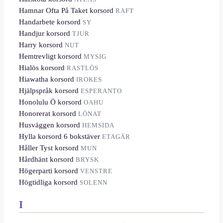
Hamnar Ofta På Taket korsord
RAFT
Handarbete korsord
SY
Handjur korsord
TJUR
Harry korsord
NUT
Hemtrevligt korsord
MYSIG
Hialös korsord
RASTLÖS
Hiawatha korsord
IROKES
Hjälpspråk korsord
ESPERANTO
Honolulu Ö korsord
OAHU
Honorerat korsord
LÖNAT
Husväggen korsord
HEMSIDA
Hylla korsord 6 bokstäver
ETAGÄR
Håller Tyst korsord
MUN
Hårdhänt korsord
BRYSK
Högerparti korsord
VENSTRE
Högtidliga korsord
SOLENN
I