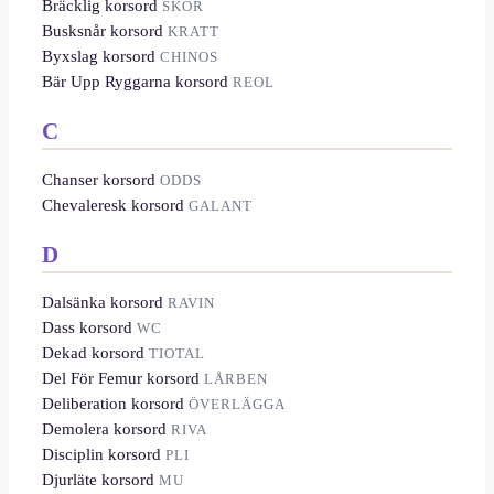
Bräcklig korsord
SKÖR
Busksnår korsord
KRATT
Byxslag korsord
CHINOS
Bär Upp Ryggarna korsord
REOL
C
Chanser korsord
ODDS
Chevaleresk korsord
GALANT
D
Dalsänka korsord
RAVIN
Dass korsord
WC
Dekad korsord
TIOTAL
Del För Femur korsord
LÅRBEN
Deliberation korsord
ÖVERLÄGGA
Demolera korsord
RIVA
Disciplin korsord
PLI
Djurläte korsord
MU