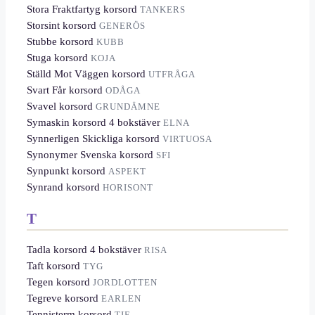
Stora Fraktfartyg korsord
TANKERS
Storsint korsord
GENERÖS
Stubbe korsord
KUBB
Stuga korsord
KOJA
Ställd Mot Väggen korsord
UTFRÅGA
Svart Får korsord
ODÅGA
Svavel korsord
GRUNDÄMNE
Symaskin korsord 4 bokstäver
ELNA
Synnerligen Skickliga korsord
VIRTUOSA
Synonymer Svenska korsord
SFI
Synpunkt korsord
ASPEKT
Synrand korsord
HORISONT
T
Tadla korsord 4 bokstäver
RISA
Taft korsord
TYG
Tegen korsord
JORDLOTTEN
Tegreve korsord
EARLEN
Tennisterm korsord
TIE