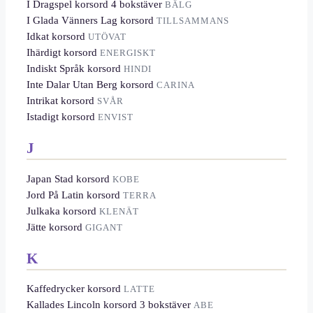
I Dragspel korsord 4 bokstäver
BÄLG
I Glada Vänners Lag korsord
TILLSAMMANS
Idkat korsord
UTÖVAT
Ihärdigt korsord
ENERGISKT
Indiskt Språk korsord
HINDI
Inte Dalar Utan Berg korsord
CARINA
Intrikat korsord
SVÅR
Istadigt korsord
ENVIST
J
Japan Stad korsord
KOBE
Jord På Latin korsord
TERRA
Julkaka korsord
KLENÄT
Jätte korsord
GIGANT
K
Kaffedrycker korsord
LATTE
Kallades Lincoln korsord 3 bokstäver
ABE