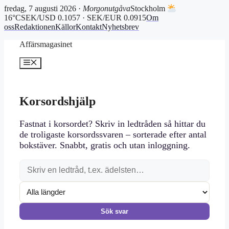
fredag, 7 augusti 2026 ·
Morgonutgåva
Stockholm
16°C
SEK/USD 0.1057 · SEK/EUR 0.0915
Om
oss
Redaktionen
Källor
Kontakt
Nyhetsbrev
Hoppa
Affärsmagasinet
till
innehåll
Meny
Korsordshjälp
Fastnat i korsordet? Skriv in ledtråden så hittar du
de troligaste korsordssvaren – sorterade efter antal
bokstäver. Snabbt, gratis och utan inloggning.
Sök svar