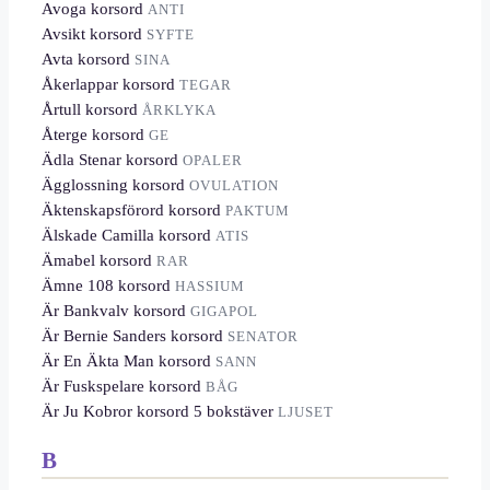
Avoga korsord
ANTI
Avsikt korsord
SYFTE
Avta korsord
SINA
Åkerlappar korsord
TEGAR
Årtull korsord
ÅRKLYKA
Återge korsord
GE
Ädla Stenar korsord
OPALER
Ägglossning korsord
OVULATION
Äktenskapsförord korsord
PAKTUM
Älskade Camilla korsord
ATIS
Ämabel korsord
RAR
Ämne 108 korsord
HASSIUM
Är Bankvalv korsord
GIGAPOL
Är Bernie Sanders korsord
SENATOR
Är En Äkta Man korsord
SANN
Är Fuskspelare korsord
BÅG
Är Ju Kobror korsord 5 bokstäver
LJUSET
B