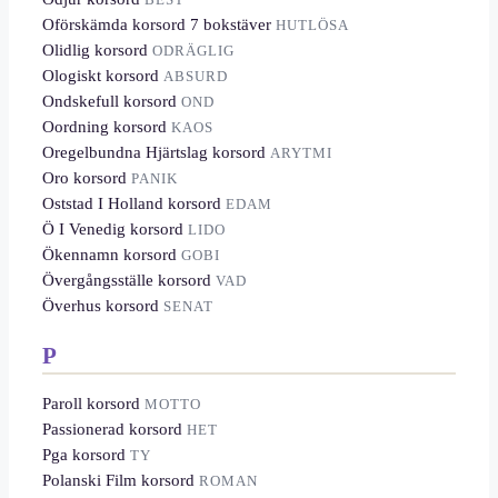
Oförskämda korsord 7 bokstäver
HUTLÖSA
Olidlig korsord
ODRÄGLIG
Ologiskt korsord
ABSURD
Ondskefull korsord
OND
Oordning korsord
KAOS
Oregelbundna Hjärtslag korsord
ARYTMI
Oro korsord
PANIK
Oststad I Holland korsord
EDAM
Ö I Venedig korsord
LIDO
Ökennamn korsord
GOBI
Övergångsställe korsord
VAD
Överhus korsord
SENAT
P
Paroll korsord
MOTTO
Passionerad korsord
HET
Pga korsord
TY
Polanski Film korsord
ROMAN