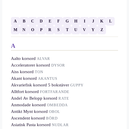
A
B
C
D
E
F
G
H
I
J
K
L
M
N
O
P
R
S
T
U
V
Y
Z
A
Aalto korsord
ALVAR
Acceleratorer korsord
DYSOR
Aiss korsord
TON
Akant korsord
AKANTUS
Akvariefisk korsord 5 bokstäver
GUPPY
Alltfort korsord
FORTFARANDE
Andel Av Belopp korsord
RATE
Anmodade korsord
OMBEDDA
Antikt Mynt korsord
OBOL
Ascendent korsord
BÖRD
Asiatisk Pasta korsord
NUDLAR