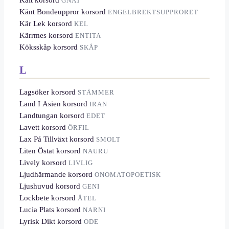
GNAT
Känt Bondeuppror korsord
ENGELBREKTSUPPRORET
Kär Lek korsord
KEL
Kärrmes korsord
ENTITA
Köksskåp korsord
SKÅP
L
Lagsöker korsord
STÄMMER
Land I Asien korsord
IRAN
Landtungan korsord
EDET
Lavett korsord
ÖRFIL
Lax På Tillväxt korsord
SMOLT
Liten Östat korsord
NAURU
Lively korsord
LIVLIG
Ljudhärmande korsord
ONOMATOPOETISK
Ljushuvud korsord
GENI
Lockbete korsord
ÅTEL
Lucia Plats korsord
NARNI
Lyrisk Dikt korsord
ODE