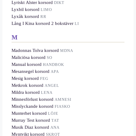
Lyriskt Alster korsord
DIKT
Lyxbil korsord
LIMO
Lyxåk korsord
RR
Lång I Kina korsord 2 bokstäver
LI
M
Madonnas Tolva korsord
MDNA
Maliciösa korsord
SO
Manual korsord
HANDBOK
Mesansegel korsord
APA
Mesig korsord
FEG
Metkrok korsord
ANGEL
Mildra korsord
LENA
Minnesförlust korsord
AMNESI
Misslyckande korsord
FIASKO
Munterhet korsord
LÖJE
Murray Test korsord
TAT
Musik Diaz korsord
ANA
Myntvikt korsord
SKROT