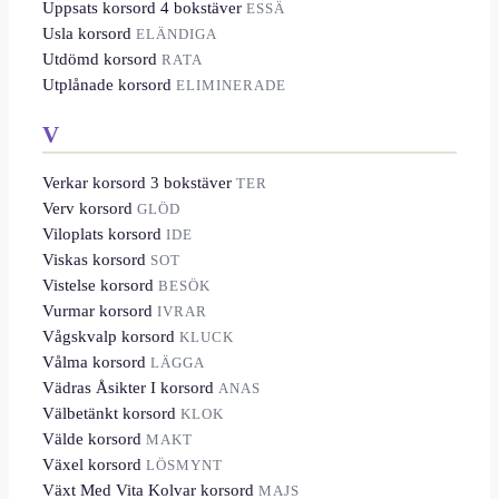
Uppsats korsord 4 bokstäver
ESSÄ
Usla korsord
ELÄNDIGA
Utdömd korsord
RATA
Utplånade korsord
ELIMINERADE
V
Verkar korsord 3 bokstäver
TER
Verv korsord
GLÖD
Viloplats korsord
IDE
Viskas korsord
SOT
Vistelse korsord
BESÖK
Vurmar korsord
IVRAR
Vågskvalp korsord
KLUCK
Vålma korsord
LÄGGA
Vädras Åsikter I korsord
ANAS
Välbetänkt korsord
KLOK
Välde korsord
MAKT
Växel korsord
LÖSMYNT
Växt Med Vita Kolvar korsord
MAJS