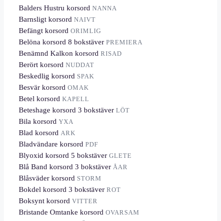
Balders Hustru korsord
NANNA
Barnsligt korsord
NAIVT
Befängt korsord
ORIMLIG
Belöna korsord 8 bokstäver
PREMIERA
Benämnd Kalkon korsord
RISAD
Berört korsord
NUDDAT
Beskedlig korsord
SPAK
Besvär korsord
OMAK
Betel korsord
KAPELL
Beteshage korsord 3 bokstäver
LÖT
Bila korsord
YXA
Blad korsord
ARK
Bladvändare korsord
PDF
Blyoxid korsord 5 bokstäver
GLETE
Blå Band korsord 3 bokstäver
ÅAR
Blåsväder korsord
STORM
Bokdel korsord 3 bokstäver
ROT
Boksynt korsord
VITTER
Bristande Omtanke korsord
OVARSAM