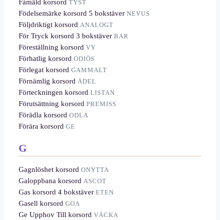
Fåmäld korsord
TYST
Födelsemärke korsord 5 bokstäver
NEVUS
Följdriktigt korsord
ANALOGT
För Tryck korsord 3 bokstäver
BAR
Föreställning korsord
VY
Förhatlig korsord
ODIÖS
Förlegat korsord
GAMMALT
Förnämlig korsord
ÄDEL
Förteckningen korsord
LISTAN
Förutsättning korsord
PREMISS
Förädla korsord
ODLA
Förära korsord
GE
G
Gagnlöshet korsord
ONYTTA
Galoppbana korsord
ASCOT
Gas korsord 4 bokstäver
ETEN
Gasell korsord
GOA
Ge Upphov Till korsord
VÄCKA