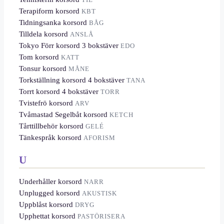
Terapiform korsord
KBT
Tidningsanka korsord
BÅG
Tilldela korsord
ANSLÅ
Tokyo Förr korsord 3 bokstäver
EDO
Tom korsord
KATT
Tonsur korsord
MÅNE
Torkställning korsord 4 bokstäver
TANA
Torrt korsord 4 bokstäver
TORR
Tvistefrö korsord
ARV
Tvåmastad Segelbåt korsord
KETCH
Tårttillbehör korsord
GELÉ
Tänkespråk korsord
AFORISM
U
Underhåller korsord
NARR
Unplugged korsord
AKUSTISK
Uppblåst korsord
DRYG
Upphettat korsord
PASTÖRISERA