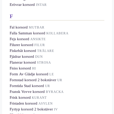
Erövrar korsord
INTAR
F
Fal korsord
MUTBAR
Falla Samman korsord
KOLLABERA
Fejs korsord
ANSIKTE
Filurer korsord
FILUR
Fiskebåt korsord
TRÅLARE
Fjädrar korsord
DUN
Flanerar korsord
STROSA
Fniss korsord
HI
Form Av Glädje korsord
LE
Fornstad korsord 2 bokstäver
UR
Forntida Stad korsord
UR
Fransk Vovve korsord
BYRACKA
Frisk korsord
KURANT
Fristaden korsord
ASYLEN
Fyrtyp korsord 2 bokstäver
IV