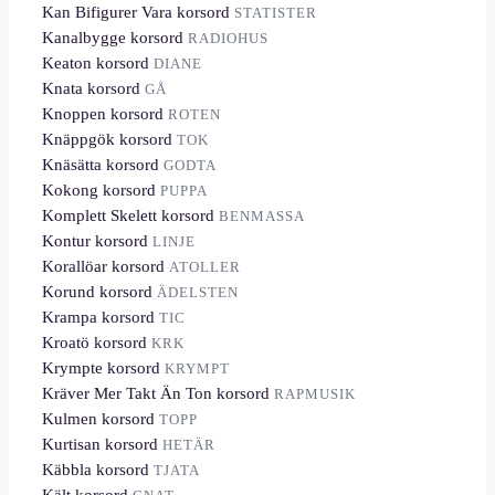
Kan Bifigurer Vara korsord
STATISTER
Kanalbygge korsord
RADIOHUS
Keaton korsord
DIANE
Knata korsord
GÅ
Knoppen korsord
ROTEN
Knäppgök korsord
TOK
Knäsätta korsord
GODTA
Kokong korsord
PUPPA
Komplett Skelett korsord
BENMASSA
Kontur korsord
LINJE
Korallöar korsord
ATOLLER
Korund korsord
ÄDELSTEN
Krampa korsord
TIC
Kroatö korsord
KRK
Krympte korsord
KRYMPT
Kräver Mer Takt Än Ton korsord
RAPMUSIK
Kulmen korsord
TOPP
Kurtisan korsord
HETÄR
Käbbla korsord
TJATA
Kält korsord