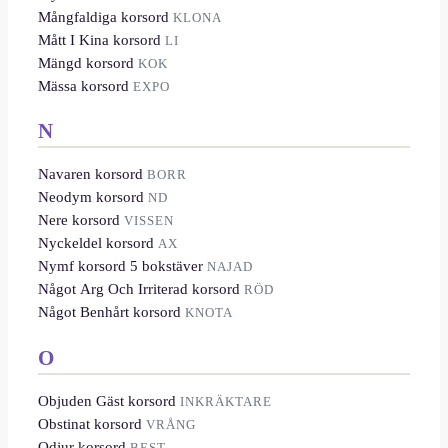
Mångfaldiga korsord
KLONA
Mått I Kina korsord
LI
Mängd korsord
KOK
Mässa korsord
EXPO
N
Navaren korsord
BORR
Neodym korsord
ND
Nere korsord
VISSEN
Nyckeldel korsord
AX
Nymf korsord 5 bokstäver
NAJAD
Något Arg Och Irriterad korsord
RÖD
Något Benhårt korsord
KNOTA
O
Objuden Gäst korsord
INKRÄKTARE
Obstinat korsord
VRÅNG
Odjur korsord
BEST