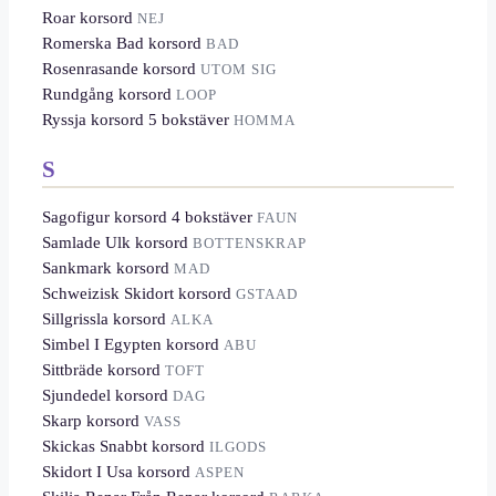
Roar korsord
NEJ
Romerska Bad korsord
BAD
Rosenrasande korsord
UTOM SIG
Rundgång korsord
LOOP
Ryssja korsord 5 bokstäver
HOMMA
S
Sagofigur korsord 4 bokstäver
FAUN
Samlade Ulk korsord
BOTTENSKRAP
Sankmark korsord
MAD
Schweizisk Skidort korsord
GSTAAD
Sillgrissla korsord
ALKA
Simbel I Egypten korsord
ABU
Sittbräde korsord
TOFT
Sjundedel korsord
DAG
Skarp korsord
VASS
Skickas Snabbt korsord
ILGODS
Skidort I Usa korsord
ASPEN