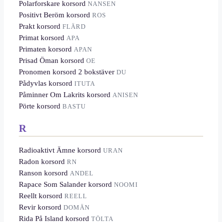
Polarforskare korsord
NANSEN
Positivt Beröm korsord
ROS
Prakt korsord
FLÄRD
Primat korsord
APA
Primaten korsord
APAN
Prisad Öman korsord
OE
Pronomen korsord 2 bokstäver
DU
Pådyvlas korsord
ITUTA
Påminner Om Lakrits korsord
ANISEN
Pörte korsord
BASTU
R
Radioaktivt Ämne korsord
URAN
Radon korsord
RN
Ranson korsord
ANDEL
Rapace Som Salander korsord
NOOMI
Reellt korsord
REELL
Revir korsord
DOMÄN
Rida På Island korsord
TÖLTA