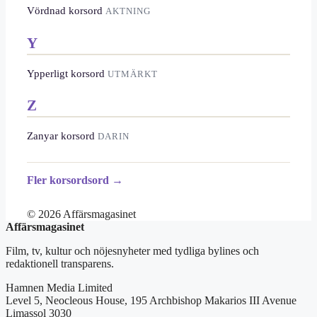
Vördnad korsord
AKTNING
Y
Ypperligt korsord
UTMÄRKT
Z
Zanyar korsord
DARIN
Fler korsordsord →
© 2026 Affärsmagasinet
Affärsmagasinet
Film, tv, kultur och nöjesnyheter med tydliga bylines och
redaktionell transparens.
Hamnen Media Limited
Level 5, Neocleous House, 195 Archbishop Makarios III Avenue
Limassol 3030