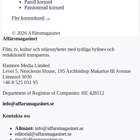
Paroll korsord
Passionerad korsord
Fler korsordsord →
© 2026 Affärsmagasinet
Affärsmagasinet
Film, tv, kultur och nöjesnyheter med tydliga bylines och
redaktionell transparens.
Hamnen Media Limited
Level 5, Neocleous House, 195 Archbishop Makarios III Avenue
Limassol 3030
+46 8 525 031 95
Department of Registrar of Companies: HE 428112
info@affarsmagasinet.se
Kontakta oss
Allmänt:
info@affarsmagasinet.se
editorial@affarsmagasinet.se
tips@affarsmagasinet.se