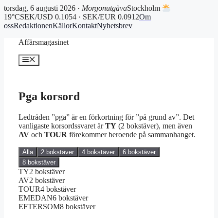
torsdag, 6 augusti 2026 ·
Morgonutgåva
Stockholm
19°C
SEK/USD 0.1054 · SEK/EUR 0.0912
Om
oss
Redaktionen
Källor
Kontakt
Nyhetsbrev
Hoppa
Affärsmagasinet
till
innehåll
Meny
Pga korsord
Ledtråden ”pga” är en förkortning för ”på grund av”. Det
vanligaste korsordssvaret är
TY
(2 bokstäver), men även
AV
och
TOUR
förekommer beroende på sammanhanget.
Alla
2 bokstäver
4 bokstäver
6 bokstäver
8 bokstäver
TY
2 bokstäver
AV
2 bokstäver
TOUR
4 bokstäver
EMEDAN
6 bokstäver
EFTERSOM
8 bokstäver