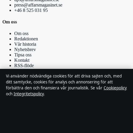
press@affarsmagasinet.se
+46 8 525 031 95
Om oss
Om oss
Redaktionen
Vår historia
Nyhetsbrev
Tipsa oss
Kontakt
RSS-flöde
Vi använder nödvändiga cookies för att driva sajten och, med
Förtroende & standarder
ditt samtycke, cookies för analys och annonsering för att
förbättra den och finansiera vår journalistik. Se vår
Cookiepolicy
Källor & standarder
och
Integritetspolicy
.
Redaktionell policy
Rättelsepolicy
Faktagranskningspolicy
Ägande & finansiering
Integritetspolicy
Cookiepolicy
Om Affärsmagasinet i korthet