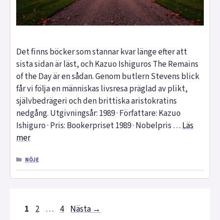
Det finns böcker som stannar kvar länge efter att
sista sidan är läst, och Kazuo Ishiguros The Remains
of the Day är en sådan. Genom butlern Stevens blick
får vi följa en människas livsresa präglad av plikt,
självbedrägeri och den brittiska aristokratins
nedgång. Utgivningsår: 1989 · Författare: Kazuo
Ishiguro · Pris: Bookerpriset 1989 · Nobelpris …
Läs
mer
KATEGORIER
NÖJE
Sida
Sida
Sida
1
2
…
4
Nästa
→