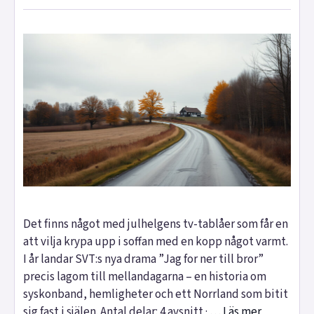
Det finns något med julhelgens tv-tablåer som får en
att vilja krypa upp i soffan med en kopp något varmt.
I år landar SVT:s nya drama ”Jag for ner till bror”
precis lagom till mellandagarna – en historia om
syskonband, hemligheter och ett Norrland som bitit
sig fast i själen. Antal delar: 4 avsnitt · …
Läs mer