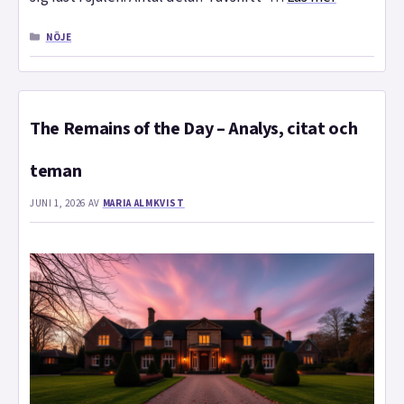
KATEGORIER
NÖJE
The Remains of the Day – Analys, citat och
teman
JUNI 1, 2026
AV
MARIA ALMKVIST