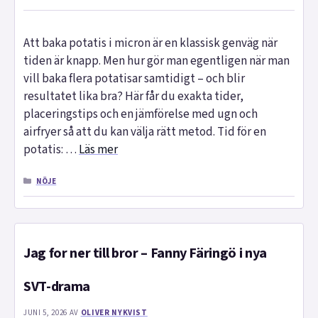
Att baka potatis i micron är en klassisk genväg när
tiden är knapp. Men hur gör man egentligen när man
vill baka flera potatisar samtidigt – och blir
resultatet lika bra? Här får du exakta tider,
placeringstips och en jämförelse med ugn och
airfryer så att du kan välja rätt metod. Tid för en
potatis: …
Läs mer
KATEGORIER
NÖJE
Jag for ner till bror – Fanny Färingö i nya
SVT-drama
JUNI 5, 2026
AV
OLIVER NYKVIST