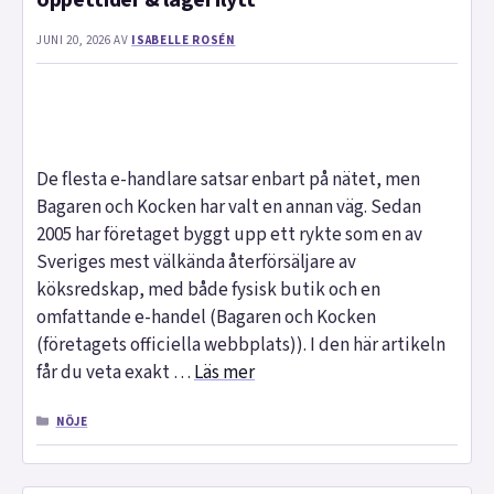
öppettider & lagerflytt
JUNI 20, 2026
AV
ISABELLE ROSÉN
De flesta e-handlare satsar enbart på nätet, men
Bagaren och Kocken har valt en annan väg. Sedan
2005 har företaget byggt upp ett rykte som en av
Sveriges mest välkända återförsäljare av
köksredskap, med både fysisk butik och en
omfattande e-handel (Bagaren och Kocken
(företagets officiella webbplats)). I den här artikeln
får du veta exakt …
Läs mer
KATEGORIER
NÖJE