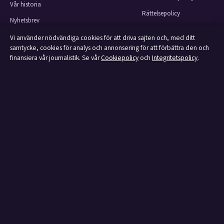
Vår historia
Rättelsepolicy
Nyhetsbrev
Faktagranskningspolicy
Tipsa oss
Vi använder nödvändiga cookies för att driva sajten och, med ditt
Ägande & finansiering
samtycke, cookies för analys och annonsering för att förbättra den och
Kontakt
finansiera vår journalistik. Se vår
Cookiepolicy
och
Integritetspolicy
.
Integritetspolicy
RSS-flöde
Cookiepolicy
Om Affärsmagasinet i korthet
Affärsmagasinet är en oberoende svensk digital utgivare med fokus på film,
tv, kultur och nöjesnyheter. Varje artikel har en namngiven byline, granskas
av en redaktör och faktagranskas innan publicering.
Innehållet är endast avsett för allmän information.
Allmänna förfrågningar:
info@affarsmagasinet.se
.
Rättelser:
corrections@affarsmagasinet.se
.