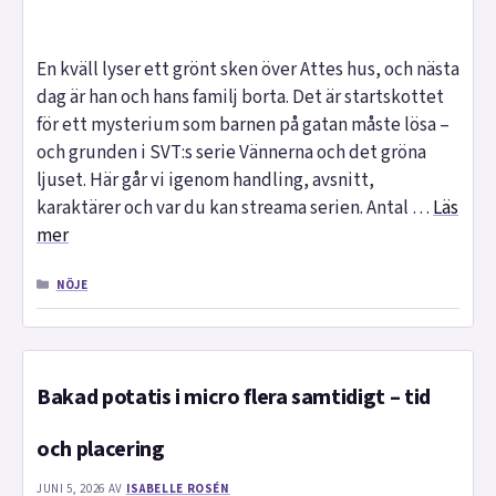
En kväll lyser ett grönt sken över Attes hus, och nästa
dag är han och hans familj borta. Det är startskottet
för ett mysterium som barnen på gatan måste lösa –
och grunden i SVT:s serie Vännerna och det gröna
ljuset. Här går vi igenom handling, avsnitt,
karaktärer och var du kan streama serien. Antal …
Läs
mer
KATEGORIER
NÖJE
Bakad potatis i micro flera samtidigt – tid
och placering
JUNI 5, 2026
AV
ISABELLE ROSÉN