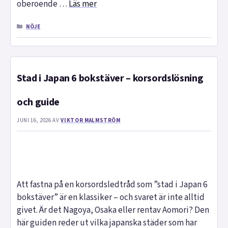
oberoende …
Läs mer
KATEGORIER
NÖJE
Stad i Japan 6 bokstäver – korsordslösning
och guide
JUNI 16, 2026
AV
VIKTOR MALMSTRÖM
Att fastna på en korsordsledtråd som ”stad i Japan 6
bokstäver” är en klassiker – och svaret är inte alltid
givet. Är det Nagoya, Osaka eller rentav Aomori? Den
här guiden reder ut vilka japanska städer som har