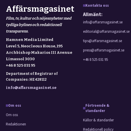
Kontakta oss
Affärsmagasinet
Allmänt:
Film, tv, kultur och nöjesnyheter med
info@affarsmagasinet.se
tydliga bylines och redaktionell
transparens.
editorial@affarsmagasinet.se
Hamnen Media Limited
tips@affarsmagasinet.se
Level 5, Neocleous House, 195
press@affarsmagasinet.se
Archbishop Makarios III Avenue
Limassol 3030
+46 8 525 031 95
+46 8 525 031 95
Department of Registrar of
Companies: HE 428112
info@affarsmagasinet.se
Om oss
Förtroende &
standarder
Om oss
Källor & standarder
Redaktionen
Redaktionell policy