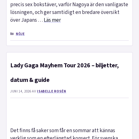
precis sex bokstäver, varför Nagoya är den vanligaste
lösningen, och ger samtidigt en bredare översikt
över Japans …
Läs mer
KATEGORIER
NÖJE
Lady Gaga Mayhem Tour 2026 – biljetter,
datum & guide
JUNI 14, 2026
AV
ISABELLE ROSÉN
Det finns få saker som får en sommar att kännas
verklig som en efterlängtad konsert. För svenska