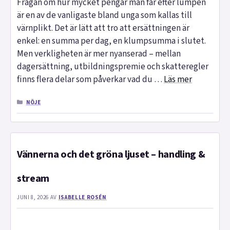
Frågan om hur mycket pengar man får efter lumpen
är en av de vanligaste bland unga som kallas till
värnplikt. Det är lätt att tro att ersättningen är
enkel: en summa per dag, en klumpsumma i slutet.
Men verkligheten är mer nyanserad – mellan
dagersättning, utbildningspremie och skatteregler
finns flera delar som påverkar vad du …
Läs mer
KATEGORIER
NÖJE
Vännerna och det gröna ljuset – handling &
stream
JUNI 8, 2026
AV
ISABELLE ROSÉN