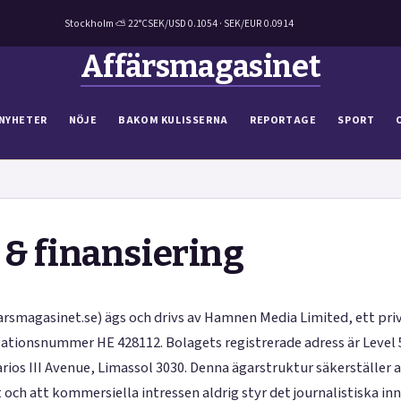
Stockholm ⛅ 22°C
SEK/USD 0.1054 · SEK/EUR 0.0914
Affärsmagasinet
NYHETER
NÖJE
BAKOM KULISSERNA
REPORTAGE
SPORT
& finansiering
arsmagasinet.se) ägs och drivs av Hamnen Media Limited, ett priv
ationsnummer HE 428112. Bolagets registrerade adress är Level
ios III Avenue, Limassol 3030. Denna ägarstruktur säkerställer 
 och att kommersiella intressen aldrig styr det journalistiska inn