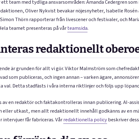
r ett team med tydliga ansvarsområden: Amanda Cedergren som 
daktionen, Oliver Nykvist bevakar nöjesnyheter, Isabelle Rosén 
imon Thörn rapporterar från livescener och festivaler, och Mari
Hela teamet presenteras på vår
teamsida
.
nteras redaktionellt obero
nde är grunden för allt vi gör. Viktor Malmström som chefredak
vad som publiceras, och ingen annan – varken ägare, annonsörer 
 val. Detta stadfästs i våra interna riktlinjer och följs upp löpan
as av en redaktör och faktakontrolleras innan publicering. AI-ass
h eller utkast, men allt redaktionellt innehåll godkänns av en m
er intervjuer får fabriceras. Vår
redaktionella policy
beskriver dessa