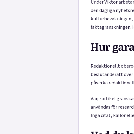
Under Viktor arbeta
den dagliga nyhetsre
kulturbevakningen, S
faktagranskningen. 
Hur gara
Redaktionellt oberoe
beslutanderätt över 
påverka redaktionella
Varje artikel gransk
användas för researc
Inga citat, källor ell