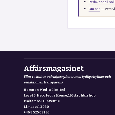
Redaktionell poli
Om oss
— vem vi 
Affärsmagasinet
Film, tv, kultur och nöjesnyheter med tydliga bylines och
redaktionell transparens.
Hamnen Media Limited
Level 5, Neocleous House, 195 Archbishop
Makarios III Avenue
Limassol 3030
+46 8 525 031 95