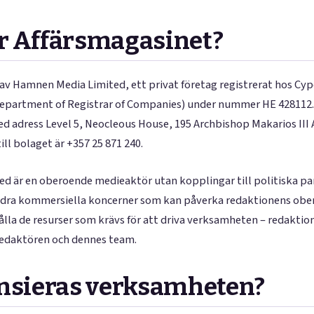
r Affärsmagasinet?
av Hamnen Media Limited, ett privat företag registrerat hos Cy
partment of Registrar of Companies) under nummer HE 428112. B
d adress Level 5, Neocleous House, 195 Archbishop Makarios III
ll bolaget är +357 25 871 240.
 är en oberoende medieaktör utan kopplingar till politiska part
 andra kommersiella koncerner som kan påverka redaktionens obe
hålla de resurser som krävs för att driva verksamheten – redaktio
redaktören och dennes team.
nsieras verksamheten?