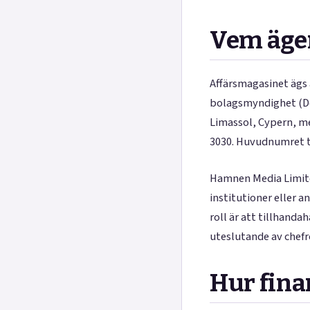
Vem äge
Affärsmagasinet ägs 
bolagsmyndighet (De
Limassol, Cypern, me
3030. Huvudnumret ti
Hamnen Media Limited
institutioner eller
roll är att tillhanda
uteslutande av chef
Hur fina