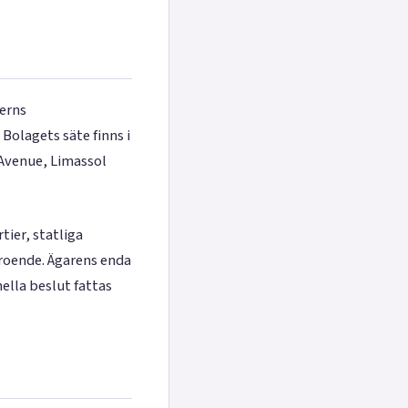
perns
olagets säte finns i
 Avenue, Limassol
ier, statliga
roende. Ägarens enda
nella beslut fattas