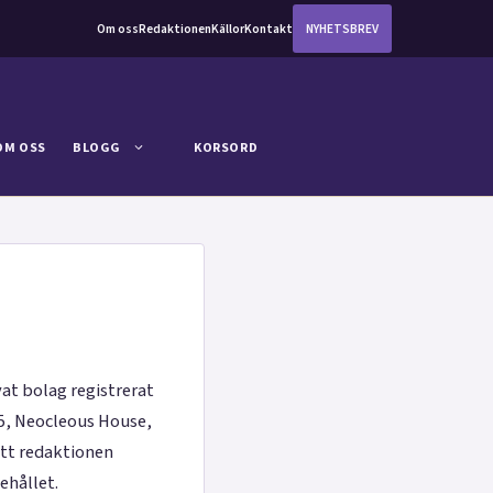
Om oss
Redaktionen
Källor
Kontakt
NYHETSBREV
OM OSS
BLOGG
KORSORD
at bolag registrerat
 5, Neocleous House,
att redaktionen
ehållet.