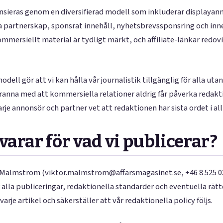
nsieras genom en diversifierad modell som inkluderar displayanno
 partnerskap, sponsrat innehåll, nyhetsbrevssponsring och inneh
ommersiellt material är tydligt märkt, och affiliate-länkar redov
dell gör att vi kan hålla vår journalistik tillgänglig för alla uta
ranna med att kommersiella relationer aldrig får påverka redakti
arje annonsör och partner vet att redaktionen har sista ordet i all
arar för vad vi publicerar?
 Malmström (viktor.malmstrom@affarsmagasinet.se, +46 8 525 03
 alla publiceringar, redaktionella standarder och eventuella rätt
arje artikel och säkerställer att vår redaktionella policy följs.