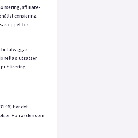
nsering, affiliate-
ållslicensiering.
isas öppet för
n betalväggar.
onella slutsatser
 publicering.
1 96) bär det
elser. Han är den som