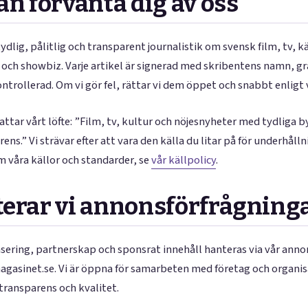
an förvänta dig av oss
ydlig, pålitlig och transparent journalistik om svensk film, tv, k
r och showbiz. Varje artikel är signerad med skribentens namn, g
ntrollerad. Om vi gör fel, rättar vi dem öppet och snabbt enligt
ttar vårt löfte: ”Film, tv, kultur och nöjesnyheter med tydliga b
ens.” Vi strävar efter att vara den källa du litar på för underhåll
m våra källor och standarder, se
vår källpolicy
.
erar vi annonsförfrågning
sering, partnerskap och sponsrat innehåll hanteras via vår ann
gasinet.se. Vi är öppna för samarbeten med företag och organis
transparens och kvalitet.