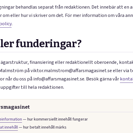
ningar behandlas separat från redaktionen. Det innebär att en 
r om eller hur vi skriver om det. För mer information om våra ann
policy
.
ller funderingar?
ägarstruktur, finansiering eller redaktionellt oberoende, konta
 Malmström på viktor.malmstrom@affarsmagasinet.se eller via te
gor når du oss på info@affarsmagasinet.se. Besök gärna vår
konta
uppgifter till hela redaktionen.
rsmagasinet
teinformation
— hur kommersiellt innehåll fungerar
at innehåll
— hur betalt innehåll märks