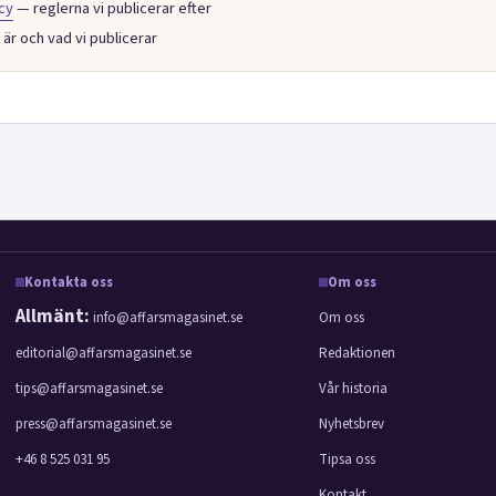
cy
— reglerna vi publicerar efter
är och vad vi publicerar
Kontakta oss
Om oss
Allmänt:
info@affarsmagasinet.se
Om oss
editorial@affarsmagasinet.se
Redaktionen
tips@affarsmagasinet.se
Vår historia
press@affarsmagasinet.se
Nyhetsbrev
+46 8 525 031 95
Tipsa oss
Kontakt