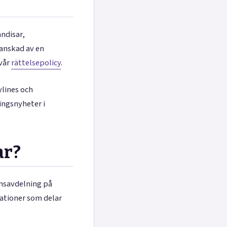
ändisar,
ranskad av en
 vår
rättelsepolicy
.
ylines och
ningsnyheter i
ar?
onsavdelning på
ationer som delar