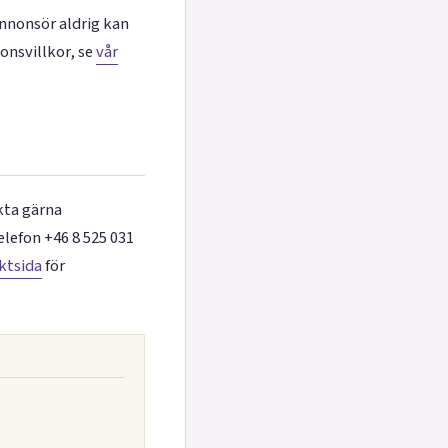
annonsör aldrig kan
onsvillkor, se
vår
kta gärna
lefon +46 8 525 031
ktsida
för