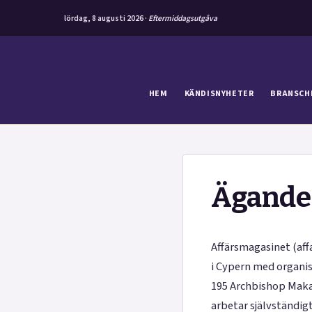
lördag, 8 augusti 2026 ·
Eftermiddagsutgåva
Hoppa
till
innehåll
HEM
KÄNDISNYHETER
BRANSCH
Ägande 
Affärsmagasinet (aff
i Cypern med organis
195 Archbishop Makar
arbetar självständigt