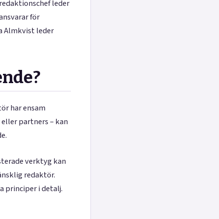
redaktionschef leder
ansvarar för
a Almkvist leder
ende?
tör har ensam
eller partners – kan
de.
isterade verktyg kan
änsklig redaktör.
 principer i detalj.