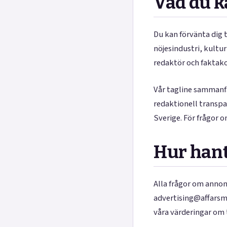
Vad du k
Du kan förvänta dig t
nöjesindustri, kultu
redaktör och faktako
Vår tagline sammanfa
redaktionell transpar
Sverige. För frågor o
Hur hant
Alla frågor om annon
advertising@affarsma
våra värderingar om 