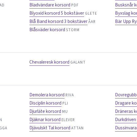
Bladvändare korsord
Busksnår k
SAD
PDF
Blyoxid korsord 5 bokstäver
Byxslag ko
GLETE
Blå Band korsord 3 bokstäver
Bär Upp Ry
ÅAR
Blåsväder korsord
STORM
Chevaleresk korsord
GALANT
Demolera korsord
Dovregubbe
RIVA
Disciplin korsord
Dragare ko
PLI
Djurläte korsord
Dräneras k
MU
Djäknar korsord
Durkdriven
N
ELEVER
Djävulskt Tal korsord
Dussinvara
GGA
ATTAN