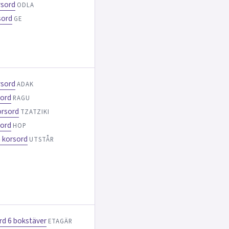
rsord
ODLA
sord
GE
rsord
ADAK
sord
RAGU
orsord
TZATZIKI
sord
HOP
 korsord
UTSTÅR
ord 6 bokstäver
ETAGÄR