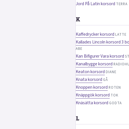
Jord På Latin korsord
TERRA
K
Kaffedrycker korsord
LATTE
Kallades Lincoln korsord 3 b
ABE
Kan Bifigurer Vara korsord
S
Kanalbygge korsord
RADIOH
Keaton korsord
DIANE
Knata korsord
GÅ
Knoppen korsord
ROTEN
Knäppgök korsord
TOK
Knäsätta korsord
GODTA
L