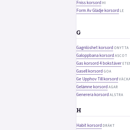
Fniss korsord
HI
Form Av Glädje korsord
LE
G
Gagnlöshet korsord
ONYTTA
Galoppbana korsord
ASCOT
Gas korsord 4 bokstäver
ETE
Gasell korsord
GOA
Ge Upphov Till korsord
VÄCK
Gelämne korsord
AGAR
Generera korsord
ALSTRA
H
Habit korsord
DRÄKT