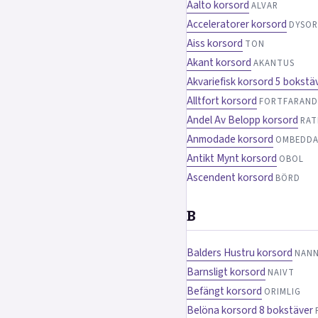
Aalto korsord
ALVAR
Acceleratorer korsord
DYSO
Aiss korsord
TON
Akant korsord
AKANTUS
Akvariefisk korsord 5 bokstä
Alltfort korsord
FORTFARAND
Andel Av Belopp korsord
RAT
Anmodade korsord
OMBEDD
Antikt Mynt korsord
OBOL
Ascendent korsord
BÖRD
B
Balders Hustru korsord
NAN
Barnsligt korsord
NAIVT
Befängt korsord
ORIMLIG
Belöna korsord 8 bokstäver