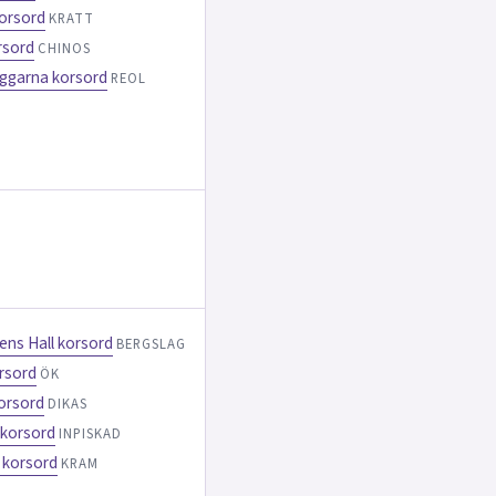
orsord
KRATT
rsord
CHINOS
ggarna korsord
REOL
ns Hall korsord
BERGSLAG
rsord
ÖK
orsord
DIKAS
 korsord
INPISKAD
 korsord
KRAM