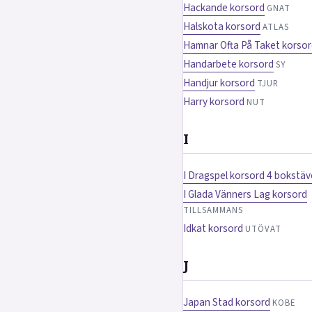
Hackande korsord
GNAT
Halskota korsord
ATLAS
Hamnar Ofta På Taket korso
Handarbete korsord
SY
Handjur korsord
TJUR
Harry korsord
NUT
I
I Dragspel korsord 4 bokstäv
I Glada Vänners Lag korsord
TILLSAMMANS
Idkat korsord
UTÖVAT
J
Japan Stad korsord
KOBE