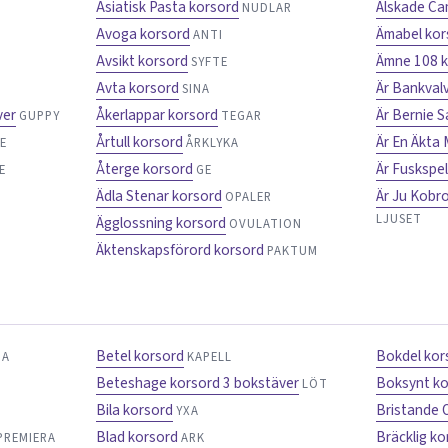
Asiatisk Pasta korsord
Älskade Ca
NUDLAR
Avoga korsord
Ämabel kor
R
ANTI
Avsikt korsord
Ämne 108 
SYFTE
Avta korsord
Är Bankval
SINA
ver
Åkerlappar korsord
Är Bernie 
GUPPY
TEGAR
Årtull korsord
Är En Äkta
E
ÅRKLYKA
Återge korsord
Är Fuskspe
E
GE
Ädla Stenar korsord
Är Ju Kobr
A
OPALER
LJUSET
Ägglossning korsord
OVULATION
Äktenskapsförord korsord
PAKTUM
Betel korsord
Bokdel kor
NA
KAPELL
Beteshage korsord 3 bokstäver
Boksynt ko
LÖT
Bila korsord
Bristande 
YXA
Blad korsord
Bräcklig ko
PREMIERA
ARK