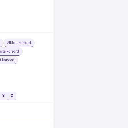
Alltfort korsord
Pasta korsord
t korsord
Y
Z