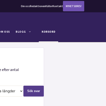
Om oss
Redaktionen
Källor
Kontakt
NYHETSBREV
OM OSS
BLOGG
KORSORD
 efter antal
Sök svar