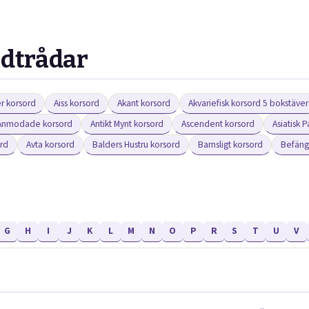
edtrådar
r korsord
Aiss korsord
Akant korsord
Akvariefisk korsord 5 bokstäver
Anmodade korsord
Antikt Mynt korsord
Ascendent korsord
Asiatisk 
ord
Avta korsord
Balders Hustru korsord
Barnsligt korsord
Befäng
G
H
I
J
K
L
M
N
O
P
R
S
T
U
V