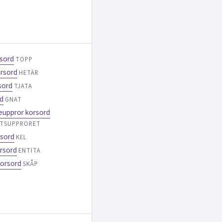
sord
TOPP
orsord
HETÄR
sord
TJATA
rd
GNAT
euppror korsord
KTSUPPRORET
rsord
KEL
rsord
ENTITA
korsord
SKÅP