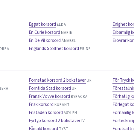
Eggat korsord
Enighet ko
ELDAT
En Curie korsord
Erbarmlig 
MARIE
En De Vil korsord
Erövrar ko
ÄMABEL
Englands Stolthet korsord
ORRA
PRIDE
Fornstad korsord 2 bokstäver
För Tryck 
UR
Forntida Stad korsord
Föreställn
BERA
UR
Fransk Vovve korsord
Förhatlig 
BYRACKA
Frisk korsord
Förlegat k
KURANT
Fristaden korsord
Förnämlig 
ASYLEN
Fyrtyp korsord 2 bokstäver
Förtecknin
IV
Fåmäld korsord
Förutsättn
TYST