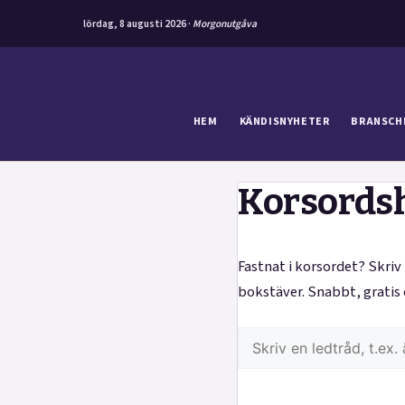
lördag, 8 augusti 2026 ·
Morgonutgåva
Hoppa
till
innehåll
HEM
KÄNDISNYHETER
BRANSCH
Korsords
Fastnat i korsordet? Skriv 
bokstäver. Snabbt, gratis 