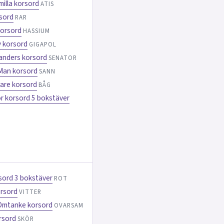
milla korsord
ATIS
sord
RAR
korsord
HASSIUM
v korsord
GIGAPOL
Sanders korsord
SENATOR
 Man korsord
SANN
lare korsord
BÅG
or korsord 5 bokstäver
sord 3 bokstäver
ROT
rsord
VITTER
Omtanke korsord
OVARSAM
rsord
SKÖR