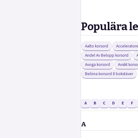
Populära l
Aalto korsord
Acceleratore
Andel Av Belopp korsord
Avoga korsord
Avsikt kors
Belöna korsord 8 bokstäver
A
B
C
D
E
F
A