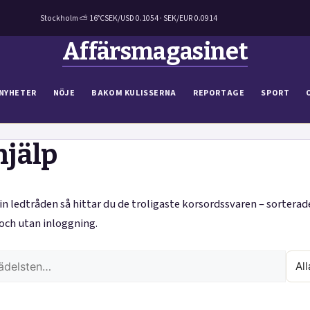
Stockholm ⛅ 16°C
SEK/USD 0.1054 · SEK/EUR 0.0914
Affärsmagasinet
NYHETER
NÖJE
BAKOM KULISSERNA
REPORTAGE
SPORT
hjälp
in ledtråden så hittar du de troligaste korsordssvaren – sorterade
och utan inloggning.