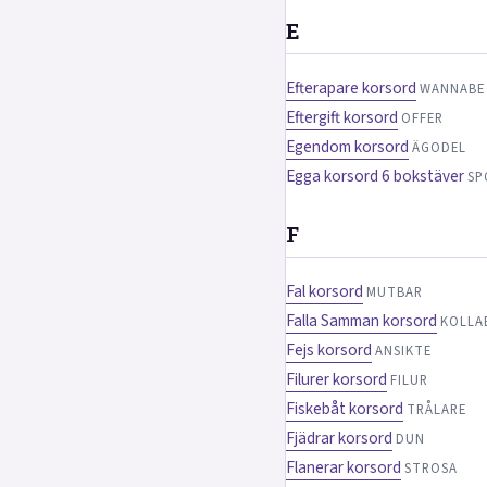
E
Efterapare korsord
WANNABE
Eftergift korsord
OFFER
Egendom korsord
ÄGODEL
Egga korsord 6 bokstäver
SP
F
Fal korsord
MUTBAR
Falla Samman korsord
KOLLA
Fejs korsord
ANSIKTE
Filurer korsord
FILUR
Fiskebåt korsord
TRÅLARE
Fjädrar korsord
DUN
Flanerar korsord
STROSA