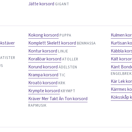
Jätte korsord
GIGANT
Kokong korsord
Kulmen kor
PUPPA
okstäver
Komplett Skelett korsord
Kurtisan k
BENMASSA
Kontur korsord
Käbbla kor
LINJE
TATISTER
Korallöar korsord
Kält korso
ATOLLER
US
Korund korsord
Känt Bond
ÄDELSTEN
ENGELBRE
Krampa korsord
TIC
Kär Lek ko
Kroatö korsord
KRK
Kärrmes ko
Krympte korsord
KRYMPT
Köksskåp 
Kräver Mer Takt Än Ton korsord
RAPMUSIK