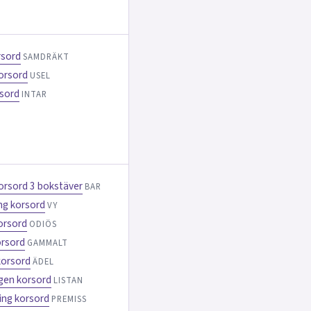
rsord
SAMDRÄKT
korsord
USEL
rsord
INTAR
korsord 3 bokstäver
BAR
ing korsord
VY
korsord
ODIÖS
orsord
GAMMALT
korsord
ÄDEL
gen korsord
LISTAN
ing korsord
PREMISS