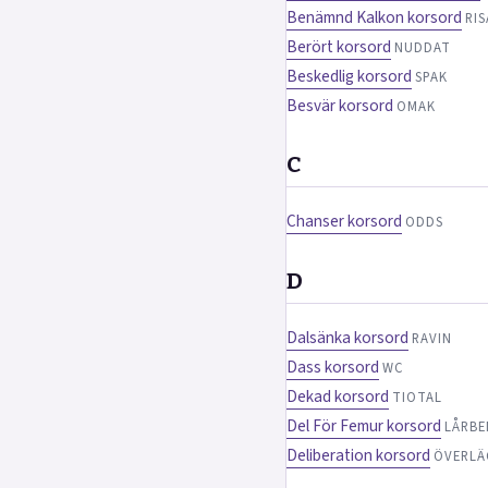
Benämnd Kalkon korsord
RI
Berört korsord
NUDDAT
Beskedlig korsord
SPAK
Besvär korsord
OMAK
C
Chanser korsord
ODDS
D
Dalsänka korsord
RAVIN
Dass korsord
WC
Dekad korsord
TIOTAL
Del För Femur korsord
LÅRBE
Deliberation korsord
ÖVERLÄ