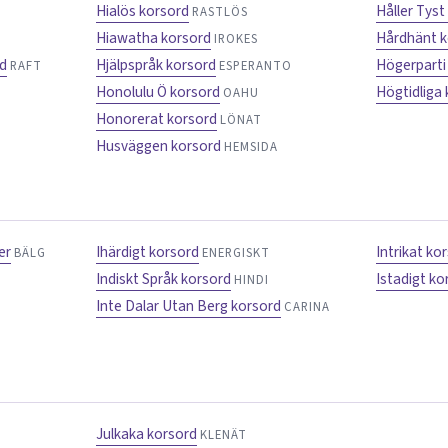
Hialös korsord
Håller Tyst
RASTLÖS
Hiawatha korsord
Hårdhänt k
IROKES
rd
Hjälpspråk korsord
Högerparti
RAFT
ESPERANTO
Honolulu Ö korsord
Högtidliga
OAHU
Honorerat korsord
LÖNAT
Husväggen korsord
HEMSIDA
er
Ihärdigt korsord
Intrikat ko
BÄLG
ENERGISKT
Indiskt Språk korsord
Istadigt ko
HINDI
Inte Dalar Utan Berg korsord
CARINA
Julkaka korsord
KLENÄT