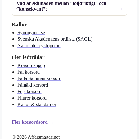
Vad är skillnaden mellan ”följdriktigt” och
”konsekvent”?
Källor
Synonymer.se
Svenska Akademiens ordlista (SAOL)
Nationalencyklopedin
Fler ledtrådar
Korsordshjälp
Fal korsord
Falla Samman korsord
Fåmäld korsord
Fejs korsord
Filurer korsord
Källor & standarder
Fler korsordsord →
© 2026 Affärsmagasinet