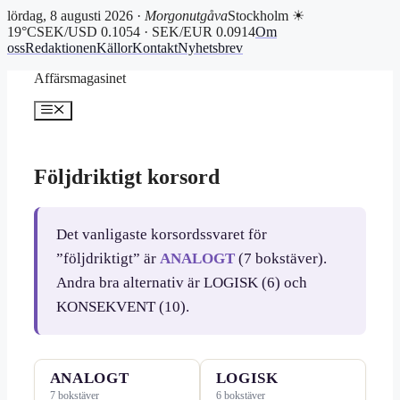
lördag, 8 augusti 2026 ·
Morgonutgåva
Stockholm ☀
19°C
SEK/USD 0.1054 · SEK/EUR 0.0914
Om
oss
Redaktionen
Källor
Kontakt
Nyhetsbrev
Hoppa
Affärsmagasinet
till
innehåll
Meny
Följdriktigt korsord
Det vanligaste korsordssvaret för
”följdriktigt” är
ANALOGT
(7 bokstäver).
Andra bra alternativ är LOGISK (6) och
KONSEKVENT (10).
ANALOGT
LOGISK
7 bokstäver
6 bokstäver