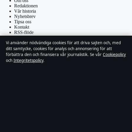
Om oss
Redaktionen
Vår historia
Nyhetsbrev
Tipsa oss
Kontakt
RSS-flöde
Vi använder nödvändiga cookies för att driva sajten och, med
Förtroende & standarder
ditt samtycke, cookies för analys och annonsering för att
förbättra den och finansiera vår journalistik. Se vår
Cookiepolicy
Källor & standarder
och
Integritetspolicy
.
Redaktionell policy
Rättelsepolicy
Faktagranskningspolicy
Ägande & finansiering
Integritetspolicy
Cookiepolicy
Om Affärsmagasinet i korthet
Affärsmagasinet är en oberoende svensk digital utgivare med fokus
på film, tv, kultur och nöjesnyheter. Varje artikel har en namngiven
byline, granskas av en redaktör och faktagranskas innan publicering.
Innehållet är endast avsett för allmän information. Allmänna