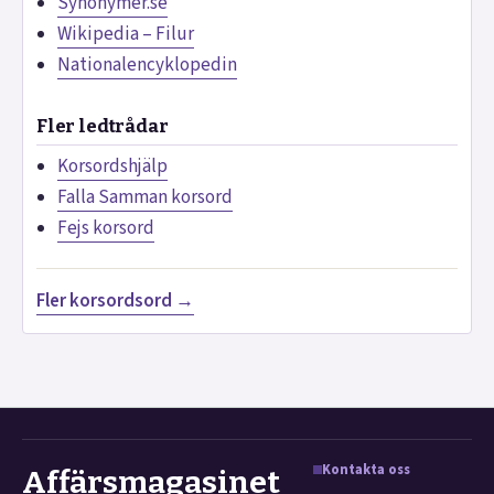
Synonymer.se
Wikipedia – Filur
Nationalencyklopedin
Fler ledtrådar
Korsordshjälp
Falla Samman korsord
Fejs korsord
Fler korsordsord →
Kontakta oss
Affärsmagasinet