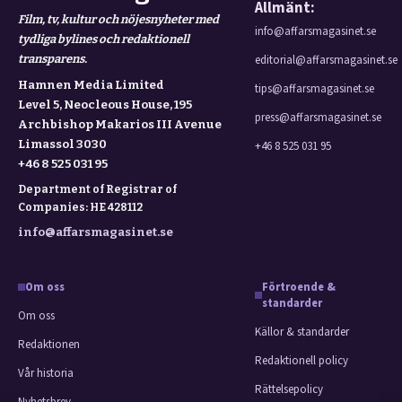
Allmänt:
Film, tv, kultur och nöjesnyheter med
info@affarsmagasinet.se
tydliga bylines och redaktionell
transparens.
editorial@affarsmagasinet.se
Hamnen Media Limited
tips@affarsmagasinet.se
Level 5, Neocleous House, 195
press@affarsmagasinet.se
Archbishop Makarios III Avenue
Limassol 3030
+46 8 525 031 95
+46 8 525 031 95
Department of Registrar of
Companies: HE 428112
info@affarsmagasinet.se
Om oss
Förtroende &
standarder
Om oss
Källor & standarder
Redaktionen
Redaktionell policy
Vår historia
Rättelsepolicy