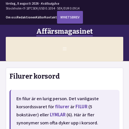
lördag, 8 augusti 2026 ·
Kvällsutgåva
Stockholm ⛅ 18°C
SEK/USD 0.1054 · SEK/EUR 0.0914
Om oss
Redaktionen
Källor
Kontakt
NYHETSBREV
Hoppa
Affärsmagasinet
till
innehåll
MENY
Filurer korsord
En filur är en lurig person. Det vanligaste
korsordssvaret för
filurer
är
FILUR
(5
bokstäver) eller
LYMLAR
(6). Här är fler
synonymer som ofta dyker upp i korsord.