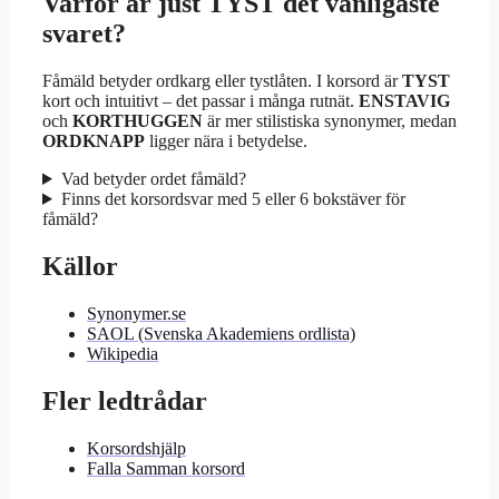
Varför är just TYST det vanligaste
svaret?
Fåmäld betyder ordkarg eller tystlåten. I korsord är
TYST
kort och intuitivt – det passar i många rutnät.
ENSTAVIG
och
KORTHUGGEN
är mer stilistiska synonymer, medan
ORDKNAPP
ligger nära i betydelse.
Vad betyder ordet fåmäld?
Finns det korsordsvar med 5 eller 6 bokstäver för
fåmäld?
Källor
Synonymer.se
SAOL (Svenska Akademiens ordlista)
Wikipedia
Fler ledtrådar
Korsordshjälp
Falla Samman korsord