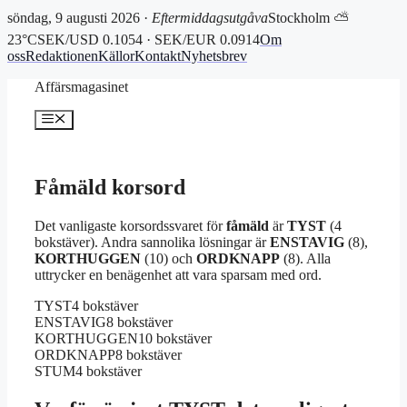
söndag, 9 augusti 2026 ·
Eftermiddagsutgåva
Stockholm ⛅
23°C
SEK/USD 0.1054 · SEK/EUR 0.0914
Om
oss
Redaktionen
Källor
Kontakt
Nyhetsbrev
Hoppa
Affärsmagasinet
till
innehåll
Meny
Fåmäld korsord
Det vanligaste korsordssvaret för
fåmäld
är
TYST
(4
bokstäver). Andra sannolika lösningar är
ENSTAVIG
(8),
KORTHUGGEN
(10) och
ORDKNAPP
(8). Alla
uttrycker en benägenhet att vara sparsam med ord.
TYST
4 bokstäver
ENSTAVIG
8 bokstäver
KORTHUGGEN
10 bokstäver
ORDKNAPP
8 bokstäver
STUM
4 bokstäver