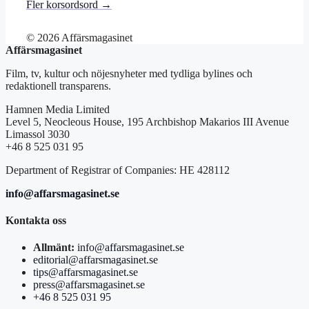
Fler korsordsord →
© 2026 Affärsmagasinet
Affärsmagasinet
Film, tv, kultur och nöjesnyheter med tydliga bylines och
redaktionell transparens.
Hamnen Media Limited
Level 5, Neocleous House, 195 Archbishop Makarios III Avenue
Limassol 3030
+46 8 525 031 95
Department of Registrar of Companies: HE 428112
info@affarsmagasinet.se
Kontakta oss
Allmänt:
info@affarsmagasinet.se
editorial@affarsmagasinet.se
tips@affarsmagasinet.se
press@affarsmagasinet.se
+46 8 525 031 95