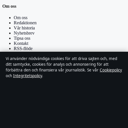
Om oss
Om oss
Redaktionen
Vår historia
Nyhetsbrev
Tipsa oss
Kontakt
RSS-flöde
Vi använder nödvändiga cookies för att driva sajten och, med
Förtroende & standarder
ditt samtycke, cookies för analys och annonsering för att
förbättra den och finansiera vår journalistik. Se vår
Cookiepolicy
Källor & standarder
och
Integritetspolicy
.
Redaktionell policy
Rättelsepolicy
Faktagranskningspolicy
Ägande & finansiering
Integritetspolicy
Cookiepolicy
Om Affärsmagasinet i korthet
Affärsmagasinet är en oberoende svensk digital utgivare med fokus