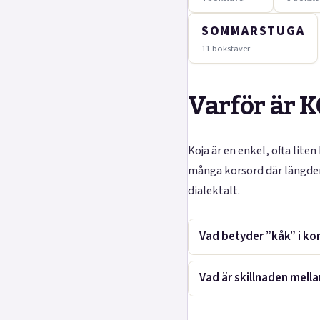
SOMMARSTUGA
11 bokstäver
Varför är K
Koja är en enkel, ofta lite
många korsord där längden
dialektalt.
Vad betyder ”kåk” i 
Vad är skillnaden mell