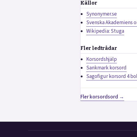
Källor
Synonymer.se
Svenska Akademiens or
Wikipedia: Stuga
Fler ledtrådar
Korsordshjälp
Sankmark korsord
Sagofigur korsord 4 bo
Fler korsordsord →