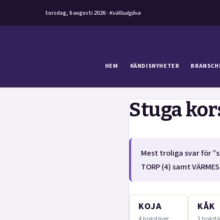
torsdag, 6 augusti 2026 ·
Kvällsutgåva
Hoppa
till
innehåll
HEM
KÄNDISNYHETER
BRANSCH
Stuga kor
Mest troliga svar för ”
TORP (4) samt VÄRMES
KOJA
KÅK
4 bokstäver
3 bokstä