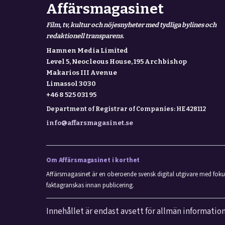
Affärsmagasinet
Film, tv, kultur och nöjesnyheter med tydliga bylines och
redaktionell transparens.
Hamnen Media Limited
Level 5, Neocleous House, 195 Archbishop
Makarios III Avenue
Limassol 3030
+46 8 525 031 95
Department of Registrar of Companies: HE 428112
info@affarsmagasinet.se
Om Affärsmagasinet i korthet
Affärsmagasinet är en oberoende svensk digital utgivare med fokus 
faktagranskas innan publicering.
Innehållet är endast avsett för allmän information