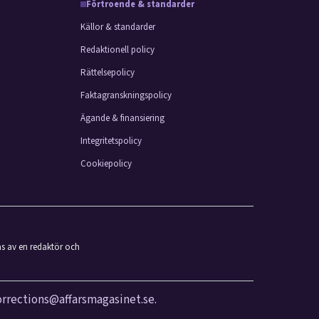
Förtroende & standarder
Källor & standarder
Redaktionell policy
Rättelsepolicy
Faktagranskningspolicy
Ägande & finansiering
Integritetspolicy
Cookiepolicy
as av en redaktör och
orrections@affarsmagasinet.se
.