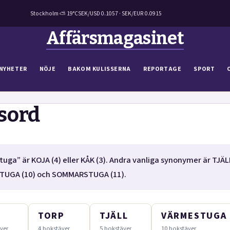
Stockholm ⛅ 19°C
SEK/USD 0.1057 · SEK/EUR 0.0915
Affärsmagasinet
NYHETER
NÖJE
BAKOM KULISSERNA
REPORTAGE
SPORT
sord
stuga” är KOJA (4) eller KÅK (3). Andra vanliga synonymer är TJÄLL
TUGA (10) och SOMMARSTUGA (11).
TORP
TJÄLL
VÄRMESTUGA
ver
4 bokstäver
5 bokstäver
10 bokstäver