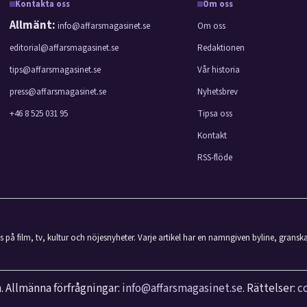
Kontakta oss
Om oss
Allmänt:
info@affarsmagasinet.se
Om oss
editorial@affarsmagasinet.se
Redaktionen
tips@affarsmagasinet.se
Vår historia
press@affarsmagasinet.se
Nyhetsbrev
+46 8 525 031 95
Tipsa oss
Kontakt
RSS-flöde
på film, tv, kultur och nöjesnyheter. Varje artikel har en namngiven byline, gransk
. Allmänna förfrågningar:
info@affarsmagasinet.se
. Rättelser:
c