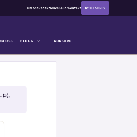
Om oss
Redaktionen
Källor
Kontakt
NYHETSBREV
OM OSS
BLOGG
KORSORD
 (5),