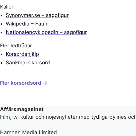
Källor
Synonymer.se – sagofigur
Wikipedia – Faun
Nationalencyklopedin – sagofigur
Fler ledtrådar
Korsordshjälp
Sankmark korsord
Fler korsordsord →
Affärsmagasinet
Film, tv, kultur och nöjesnyheter med tydliga bylines oc
Hamnen Media Limited