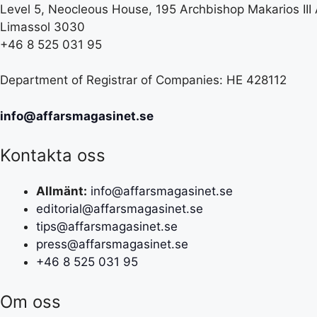
Level 5, Neocleous House, 195 Archbishop Makarios III
Limassol 3030
+46 8 525 031 95
Department of Registrar of Companies: HE 428112
info@affarsmagasinet.se
Kontakta oss
Allmänt:
info@affarsmagasinet.se
editorial@affarsmagasinet.se
tips@affarsmagasinet.se
press@affarsmagasinet.se
+46 8 525 031 95
Om oss