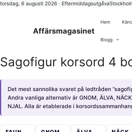
torsdag, 6 augusti 2026 ·
Eftermiddagsutgåva
Stockho
Hoppa
till
Hem
Känd
innehåll
Affärsmagasinet
Blogg
Sagofigur korsord 4 b
Det mest sannolika svaret på ledtråden ”sagofi
Andra vanliga alternativ är GNOM, ÄLVA, NÄC
NJAL. Alla är etablerade i korsordssammanhan
FAUN
GNOM
ÄLVA
NÄCK