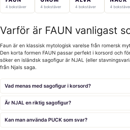
4 bokstäver
4 bokstäver
4 bokstäver
4 bokstäve
Varför är FAUN vanligast s
Faun är en klassisk mytologisk varelse från romersk myt
Den korta formen FAUN passar perfekt i korsord och f
söker en isländsk sagofigur är NJAL (eller stavningsvari
från Njals saga.
Vad menas med sagofigur i korsord?
Är NJAL en riktig sagofigur?
Kan man använda PUCK som svar?