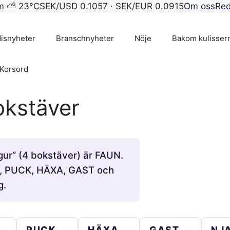
lm ⛅ 23°C
SEK/USD 0.1057 · SEK/EUR 0.0915
Om oss
Red
isnyheter
Branschnyheter
Nöje
Bakom kulisser
Korsord
okstäver
gur” (4 bokstäver) är FAUN.
K, PUCK, HÄXA, GAST och
g.
PUCK
HÄXA
GAST
NJ