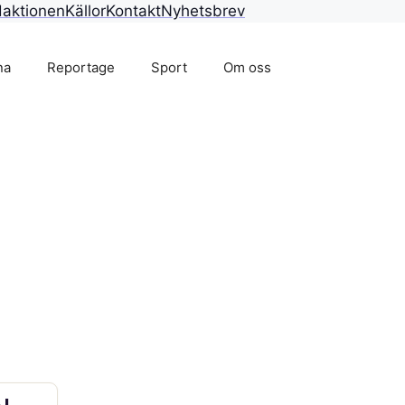
aktionen
Källor
Kontakt
Nyhetsbrev
na
Reportage
Sport
Om oss
AL