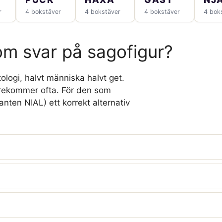
r
4 bokstäver
4 bokstäver
4 bokstäver
4 bok
om svar på sagofigur?
ologi, halvt människa halvt get.
örekommer ofta. För den som
anten NIAL) ett korrekt alternativ