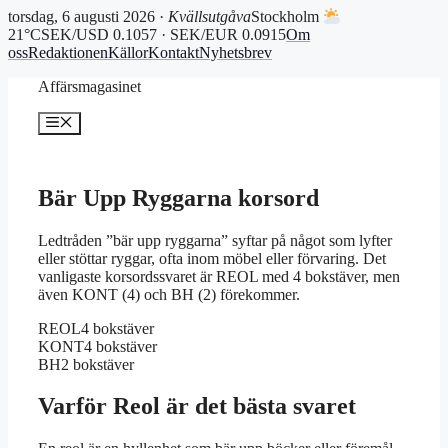
torsdag, 6 augusti 2026 ·
Kvällsutgåva
Stockholm
21°C
SEK/USD 0.1057 · SEK/EUR 0.0915
Om
oss
Redaktionen
Källor
Kontakt
Nyhetsbrev
Hoppa
Affärsmagasinet
till
innehåll
Meny
Bär Upp Ryggarna korsord
Ledtråden ”bär upp ryggarna” syftar på något som lyfter
eller stöttar ryggar, ofta inom möbel eller förvaring. Det
vanligaste korsordssvaret är REOL med 4 bokstäver, men
även KONT (4) och BH (2) förekommer.
REOL
4 bokstäver
KONT
4 bokstäver
BH
2 bokstäver
Varför Reol är det bästa svaret