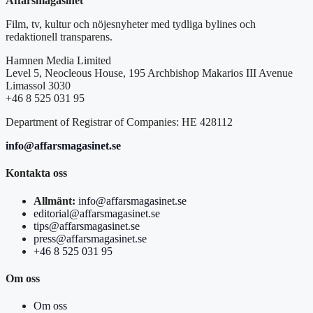
Affärsmagasinet
Film, tv, kultur och nöjesnyheter med tydliga bylines och
redaktionell transparens.
Hamnen Media Limited
Level 5, Neocleous House, 195 Archbishop Makarios III Avenue
Limassol 3030
+46 8 525 031 95
Department of Registrar of Companies: HE 428112
info@affarsmagasinet.se
Kontakta oss
Allmänt:
info@affarsmagasinet.se
editorial@affarsmagasinet.se
tips@affarsmagasinet.se
press@affarsmagasinet.se
+46 8 525 031 95
Om oss
Om oss