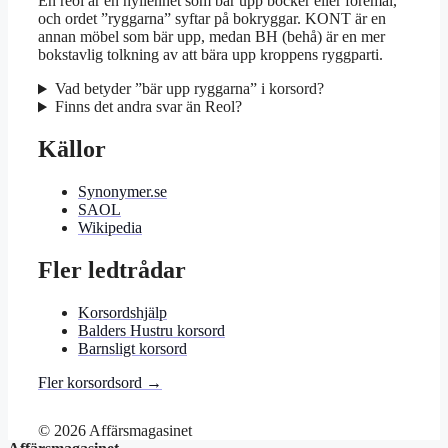
En reol är en hyllenhet som bär upp böcker eller föremål,
och ordet ”ryggarna” syftar på bokryggar. KONT är en
annan möbel som bär upp, medan BH (behå) är en mer
bokstavlig tolkning av att bära upp kroppens ryggparti.
Vad betyder ”bär upp ryggarna” i korsord?
Finns det andra svar än Reol?
Källor
Synonymer.se
SAOL
Wikipedia
Fler ledtrådar
Korsordshjälp
Balders Hustru korsord
Barnsligt korsord
Fler korsordsord →
© 2026 Affärsmagasinet