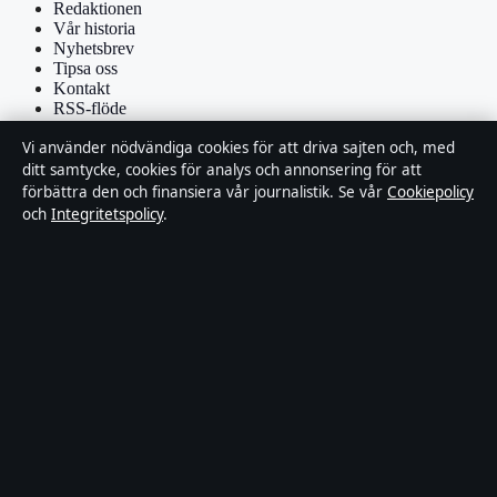
Redaktionen
Vår historia
Nyhetsbrev
Tipsa oss
Kontakt
RSS-flöde
Vi använder nödvändiga cookies för att driva sajten och, med
Förtroende & standarder
ditt samtycke, cookies för analys och annonsering för att
förbättra den och finansiera vår journalistik. Se vår
Cookiepolicy
Källor & standarder
och
Integritetspolicy
.
Redaktionell policy
Rättelsepolicy
Faktagranskningspolicy
Ägande & finansiering
Integritetspolicy
Cookiepolicy
Om Affärsmagasinet i korthet
Affärsmagasinet är en oberoende svensk digital utgivare med fokus
på film, tv, kultur och nöjesnyheter. Varje artikel har en namngiven
byline, granskas av en redaktör och faktagranskas innan publicering.
Innehållet är endast avsett för allmän information. Allmänna