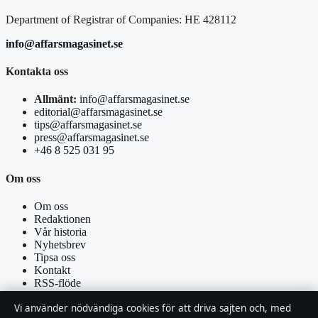
Department of Registrar of Companies: HE 428112
info@affarsmagasinet.se
Kontakta oss
Allmänt:
info@affarsmagasinet.se
editorial@affarsmagasinet.se
tips@affarsmagasinet.se
press@affarsmagasinet.se
+46 8 525 031 95
Om oss
Om oss
Redaktionen
Vår historia
Nyhetsbrev
Tipsa oss
Kontakt
RSS-flöde
Vi använder nödvändiga cookies för att driva sajten och, med
Förtroende & standarder