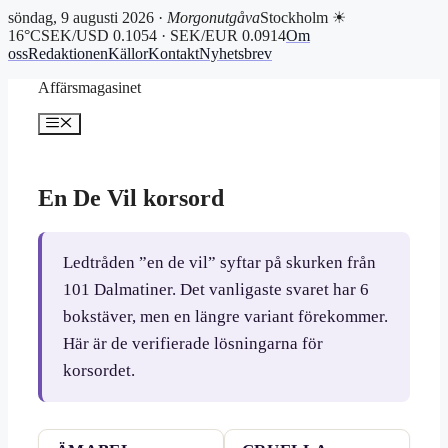
söndag, 9 augusti 2026 ·
Morgonutgåva
Stockholm ☀
16°C
SEK/USD 0.1054 · SEK/EUR 0.0914
Om
oss
Redaktionen
Källor
Kontakt
Nyhetsbrev
Hoppa
Affärsmagasinet
till
innehåll
Meny
En De Vil korsord
Ledtråden ”en de vil” syftar på skurken från
101 Dalmatiner. Det vanligaste svaret har 6
bokstäver, men en längre variant förekommer.
Här är de verifierade lösningarna för
korsordet.