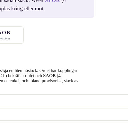
en sådan stack. Även
STÖR
(4
plas kring eller mot.
AOB
okstäver
äga en liten höstack. Ordet har kopplingar
OL) bekräftar ordet och
SAOB
(4
en en enkel, och ibland provisorisk, stack av