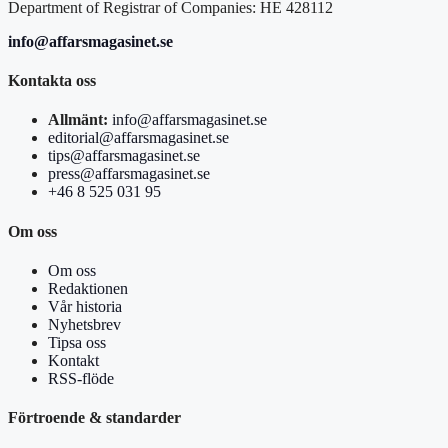
Department of Registrar of Companies: HE 428112
info@affarsmagasinet.se
Kontakta oss
Allmänt:
info@affarsmagasinet.se
editorial@affarsmagasinet.se
tips@affarsmagasinet.se
press@affarsmagasinet.se
+46 8 525 031 95
Om oss
Om oss
Redaktionen
Vår historia
Nyhetsbrev
Tipsa oss
Kontakt
RSS-flöde
Förtroende & standarder