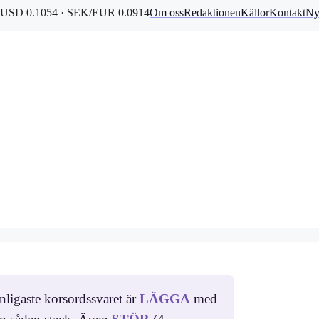
USD 0.1054 · SEK/EUR 0.0914
Om oss
Redaktionen
Källor
Kontakt
Ny
nligaste korsordssvaret är
LÄGGA
med