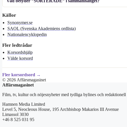
Vad betyder ”SORTERADE” i sammanhanget?
Källor
Synonymer.se
SAOL (Svenska Akademiens ordlista)
Nationalencyklopedin
Fler ledtrådar
Korsordshjälp
Välde korsord
Fler korsordsord →
© 2026 Affärsmagasinet
Affärsmagasinet
Film, tv, kultur och nöjesnyheter med tydliga bylines och redaktionell
Hamnen Media Limited
Level 5, Neocleous House, 195 Archbishop Makarios III Avenue
Limassol 3030
+46 8 525 031 95