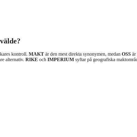
välde?
skares kontroll.
MAKT
är den mest direkta synonymen, medan
OSS
är 
re alternativ.
RIKE
och
IMPERIUM
syftar på geografiska maktområ