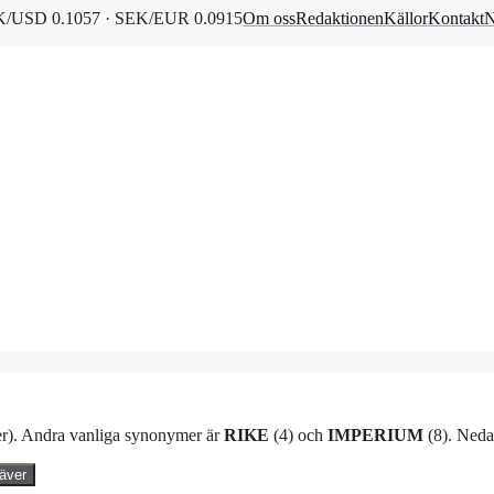
/USD 0.1057 · SEK/EUR 0.0915
Om oss
Redaktionen
Källor
Kontakt
N
r). Andra vanliga synonymer är
RIKE
(4) och
IMPERIUM
(8). Nedan
äver