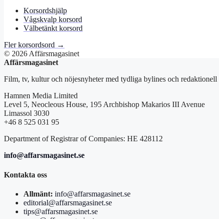
Korsordshjälp
Vågskvalp korsord
Välbetänkt korsord
Fler korsordsord →
© 2026 Affärsmagasinet
Affärsmagasinet
Film, tv, kultur och nöjesnyheter med tydliga bylines och redaktionell
Hamnen Media Limited
Level 5, Neocleous House, 195 Archbishop Makarios III Avenue
Limassol 3030
+46 8 525 031 95
Department of Registrar of Companies: HE 428112
info@affarsmagasinet.se
Kontakta oss
Allmänt:
info@affarsmagasinet.se
editorial@affarsmagasinet.se
tips@affarsmagasinet.se