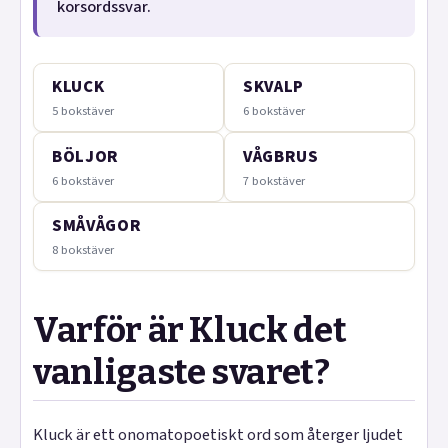
korsordssvar.
KLUCK
SKVALP
5 bokstäver
6 bokstäver
BÖLJOR
VÅGBRUS
6 bokstäver
7 bokstäver
SMÅVÅGOR
8 bokstäver
Varför är Kluck det
vanligaste svaret?
Kluck är ett onomatopoetiskt ord som återger ljudet