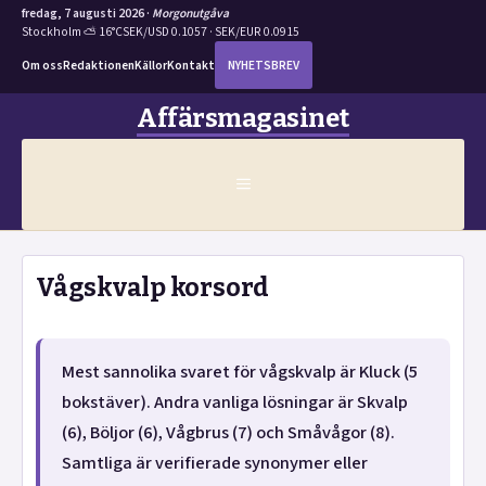
fredag, 7 augusti 2026 ·
Morgonutgåva
Stockholm ⛅ 16°C
SEK/USD 0.1057 · SEK/EUR 0.0915
Om oss
Redaktionen
Källor
Kontakt
NYHETSBREV
Hoppa
Affärsmagasinet
till
innehåll
MENY
Vågskvalp korsord
Mest sannolika svaret för vågskvalp är Kluck (5
bokstäver). Andra vanliga lösningar är Skvalp
(6), Böljor (6), Vågbrus (7) och Småvågor (8).
Samtliga är verifierade synonymer eller