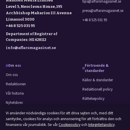
Hamnen Media Limited
tips@affarsmagasinet.se
Level 5, Neocleous House, 195
press@affarsmagasinet.se
Archbishop Makarios III Avenue
Limassol 3030
+46 8 525 031 95
+46 8 525 031 95
Department of Registrar of
Companies: HE 428112
info@affarsmagasinet.se
Om oss
Förtroende &
standarder
Om oss
Källor & standarder
Redaktionen
Redaktionell policy
Vår historia
Rättelsepolicy
Nyhetsbrev
Faktagranskningspolicy
Tipsa oss
Vi använder nödvändiga cookies för att driva sajten och, med ditt
Ägande & finansiering
samtycke, cookies för analys och annonsering för att förbättra den och
Kontakt
finansiera vår journalistik. Se vår
Cookiepolicy
och
Integritetspolicy
.
Integritetspolicy