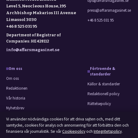
tips@affarsmagasinet.se
Level 5, Neocleous House, 195
press@affarsmagasinet.se
Archbishop Makarios III Avenue
Limassol 3030
+46 8 525 031 95
+46 8 525 031 95
Department of Registrar of
Companies: HE 428112
info@affarsmagasinet.se
Om oss
Förtroende &
standarder
Om oss
Källor & standarder
Redaktionen
Redaktionell policy
Vår historia
Rättelsepolicy
Nyhetsbrev
Faktagranskningspolicy
Tipsa oss
Vi använder nödvändiga cookies för att driva sajten och, med ditt
Ägande & finansiering
samtycke, cookies för analys och annonsering för att förbättra den och
Kontakt
finansiera vår journalistik. Se vår
Cookiepolicy
och
Integritetspolicy
.
Integritetspolicy
RSS-flöde