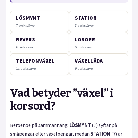
LÖSMYNT
STATION
7 bokstäver
7 bokstäver
REVERS
LÖSÖRE
6 bokstäver
6 bokstäver
TELEFONVÄXEL
VÄXELLÅDA
12 bokstäver
9 bokstäver
Vad betyder ”växel” i
korsord?
Beroende på sammanhang:
LÖSMYNT
(7) syftar på
småpengar eller växelpengar, medan
STATION
(7) är