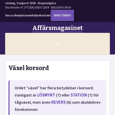
söndag, 9 augusti 2026 ·
Morgonutgåva
Stockholm ⛅ 17°C
SEK/USD 0.1054 · SEK/EUR 0.0914
Om oss
Redaktionen
Källor
Kontakt
NYHETSBREV
Hoppa
Affärsmagasinet
till
innehåll
MENY
Växel korsord
Ordet ”växel” har flera betydelser i korsord.
Vanligast är
LÖSMYNT
(7) eller
STATION
(7) för
tågväxel, men även
REVERS
(6) som skuldebrev
förekommer.