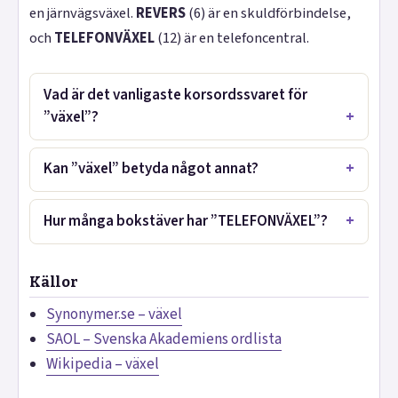
en järnvägsväxel.
REVERS
(6) är en skuldförbindelse,
och
TELEFONVÄXEL
(12) är en telefoncentral.
Vad är det vanligaste korsordssvaret för
”växel”?
Kan ”växel” betyda något annat?
Hur många bokstäver har ”TELEFONVÄXEL”?
Källor
Synonymer.se – växel
SAOL – Svenska Akademiens ordlista
Wikipedia – växel