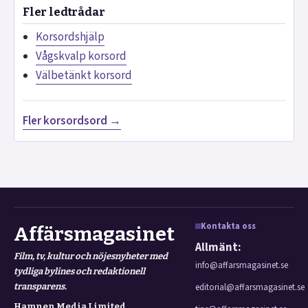
Fler ledtrådar
Korsordshjälp
Vågskvalp korsord
Välbetänkt korsord
Fler korsordsord →
Kontakta oss
Affärsmagasinet
Allmänt:
Film, tv, kultur och nöjesnyheter med
info@affarsmagasinet.se
tydliga bylines och redaktionell
transparens.
editorial@affarsmagasinet.se
Hamnen Media Limited