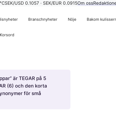
°C
SEK/USD 0.1057 · SEK/EUR 0.0915
Om oss
Redaktion
isnyheter
Branschnyheter
Nöje
Bakom kulisser
Korsord
appar” är TEGAR på 5
AR (6) och den korta
 synonymer för små