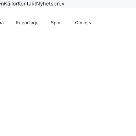
en
Källor
Kontakt
Nyhetsbrev
na
Reportage
Sport
Om oss