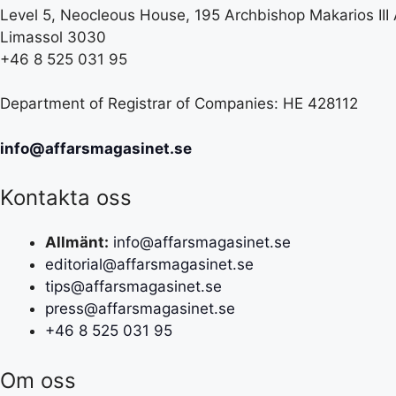
Level 5, Neocleous House, 195 Archbishop Makarios III
Limassol 3030
+46 8 525 031 95
Department of Registrar of Companies: HE 428112
info@affarsmagasinet.se
Kontakta oss
Allmänt:
info@affarsmagasinet.se
editorial@affarsmagasinet.se
tips@affarsmagasinet.se
press@affarsmagasinet.se
+46 8 525 031 95
Om oss