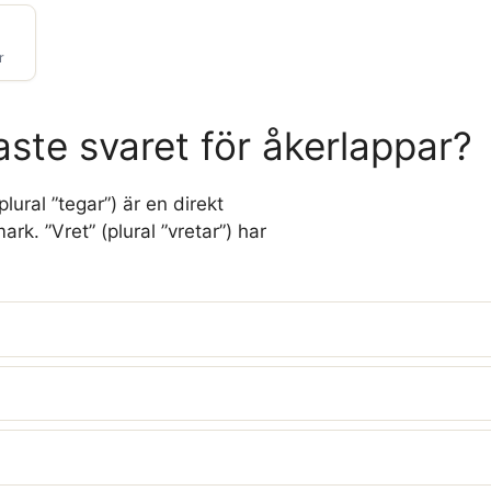
r
ste svaret för åkerlappar?
plural ”tegar”) är en direkt
 ”Vret” (plural ”vretar”) har