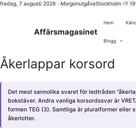
fredag, 7 augusti 2026 ·
Morgonutgåva
Stockholm ⛅ 19
Hoppa
till
Hem
Känd
innehåll
Affärsmagasinet
Blogg
Åkerlappar korsord
Det mest sannolika svaret för ledtråden ”åkerl
bokstäver. Andra vanliga korsordssvar är VRET
formen TEG (3). Samtliga är pluralformer eller
åkerlotter.