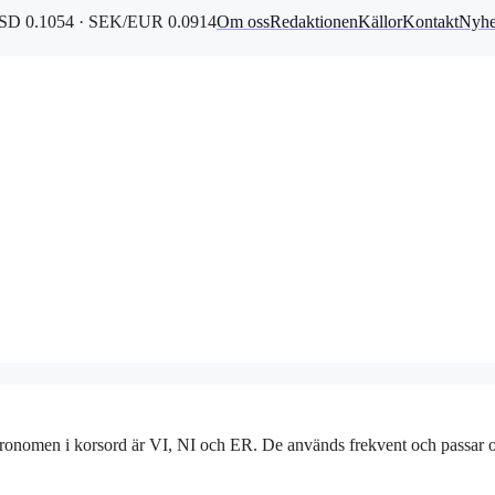
D 0.1054 · SEK/EUR 0.0914
Om oss
Redaktionen
Källor
Kontakt
Nyhe
ronomen i korsord är VI, NI och ER. De används frekvent och passar 