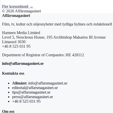
Fler korsordsord →
© 2026 Affärsmagasinet
Affärsmagasinet
Film, tv, kultur och nöjesnyheter med tydliga bylines och redaktionell
Hamnen Media Limited
Level 5, Neocleous House, 195 Archbishop Makarios III Avenue
Limassol 3030
+46 8 525 031 95
Department of Registrar of Companies: HE 428112
info@affarsmagasinet.se
Kontakta oss
Allmänt:
info@affarsmagasinet.se
editorial@affarsmagasinet.se
tips@affarsmagasinet.se
press@affarsmagasinet.se
+46 8 525 031 95
Om oss