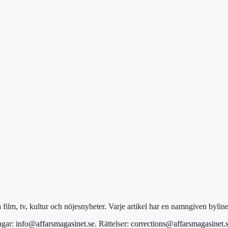
film, tv, kultur och nöjesnyheter. Varje artikel har en namngiven bylin
ngar:
info@affarsmagasinet.se
. Rättelser:
corrections@affarsmagasinet.