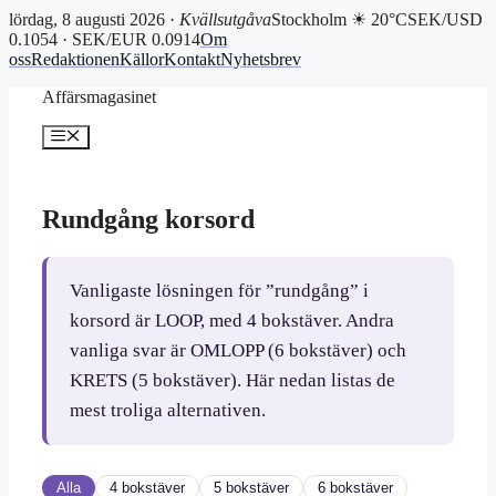
lördag, 8 augusti 2026 ·
Kvällsutgåva
Stockholm ☀ 20°C
SEK/USD
0.1054 · SEK/EUR 0.0914
Om
oss
Redaktionen
Källor
Kontakt
Nyhetsbrev
Hoppa
Affärsmagasinet
till
innehåll
Meny
Rundgång korsord
Vanligaste lösningen för ”rundgång” i
korsord är LOOP, med 4 bokstäver. Andra
vanliga svar är OMLOPP (6 bokstäver) och
KRETS (5 bokstäver). Här nedan listas de
mest troliga alternativen.
Alla
4 bokstäver
5 bokstäver
6 bokstäver