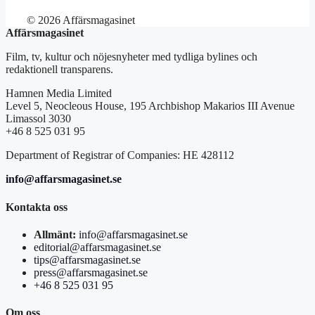
© 2026 Affärsmagasinet
Affärsmagasinet
Film, tv, kultur och nöjesnyheter med tydliga bylines och
redaktionell transparens.
Hamnen Media Limited
Level 5, Neocleous House, 195 Archbishop Makarios III Avenue
Limassol 3030
+46 8 525 031 95
Department of Registrar of Companies: HE 428112
info@affarsmagasinet.se
Kontakta oss
Allmänt:
info@affarsmagasinet.se
editorial@affarsmagasinet.se
tips@affarsmagasinet.se
press@affarsmagasinet.se
+46 8 525 031 95
Om oss