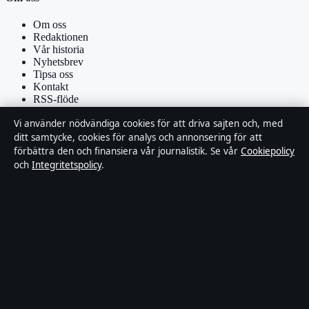
Om oss
Redaktionen
Vår historia
Nyhetsbrev
Tipsa oss
Kontakt
RSS-flöde
Vi använder nödvändiga cookies för att driva sajten och, med
Förtroende & standarder
ditt samtycke, cookies för analys och annonsering för att
förbättra den och finansiera vår journalistik. Se vår
Cookiepolicy
Källor & standarder
och
Integritetspolicy
.
Redaktionell policy
Rättelsepolicy
Faktagranskningspolicy
Ägande & finansiering
Integritetspolicy
Cookiepolicy
Om Affärsmagasinet i korthet
Affärsmagasinet är en oberoende svensk digital utgivare med fokus
på film, tv, kultur och nöjesnyheter. Varje artikel har en namngiven
byline, granskas av en redaktör och faktagranskas innan publicering.