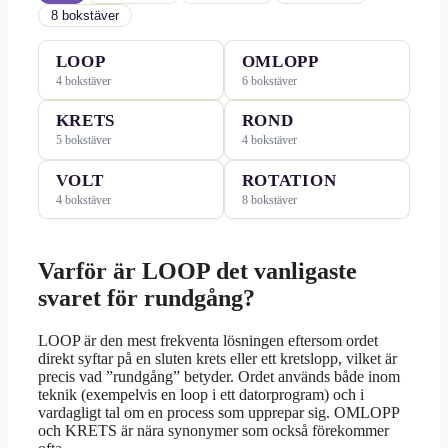
8 bokstäver
LOOP
OMLOPP
4 bokstäver
6 bokstäver
KRETS
ROND
5 bokstäver
4 bokstäver
VOLT
ROTATION
4 bokstäver
8 bokstäver
Varför är LOOP det vanligaste
svaret för rundgång?
LOOP är den mest frekventa lösningen eftersom ordet
direkt syftar på en sluten krets eller ett kretslopp, vilket är
precis vad ”rundgång” betyder. Ordet används både inom
teknik (exempelvis en loop i ett datorprogram) och i
vardagligt tal om en process som upprepar sig. OMLOPP
och KRETS är nära synonymer som också förekommer