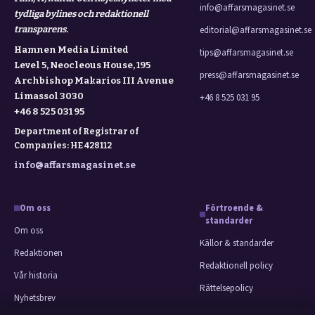
info@affarsmagasinet.se
tydliga bylines och redaktionell
transparens.
editorial@affarsmagasinet.se
Hamnen Media Limited
tips@affarsmagasinet.se
Level 5, Neocleous House, 195
press@affarsmagasinet.se
Archbishop Makarios III Avenue
Limassol 3030
+46 8 525 031 95
+46 8 525 031 95
Department of Registrar of
Companies: HE 428112
info@affarsmagasinet.se
Om oss
Förtroende &
standarder
Om oss
Källor & standarder
Redaktionen
Redaktionell policy
Vår historia
Rättelsepolicy
Nyhetsbrev
Faktagranskningspolicy