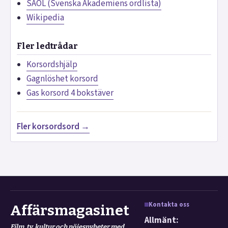
SAOL (Svenska Akademiens ordlista)
Wikipedia
Fler ledtrådar
Korsordshjälp
Gagnlöshet korsord
Gas korsord 4 bokstäver
Fler korsordsord →
Kontakta oss
Affärsmagasinet
Allmänt:
Film, tv, kultur och nöjesnyheter med