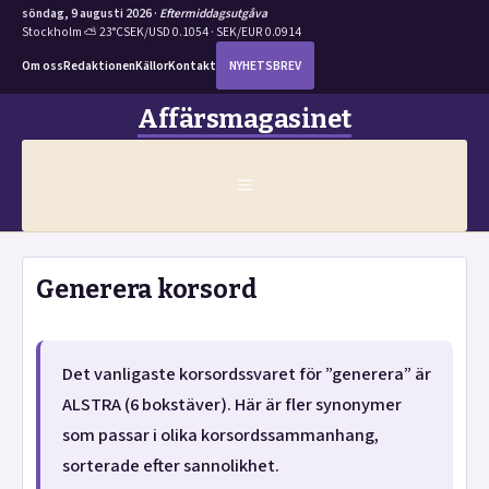
söndag, 9 augusti 2026 ·
Eftermiddagsutgåva
Stockholm ⛅ 23°C
SEK/USD 0.1054 · SEK/EUR 0.0914
Om oss
Redaktionen
Källor
Kontakt
NYHETSBREV
Hoppa
Affärsmagasinet
till
innehåll
MENY
Generera korsord
Det vanligaste korsordssvaret för ”generera” är
ALSTRA (6 bokstäver). Här är fler synonymer
som passar i olika korsordssammanhang,
sorterade efter sannolikhet.