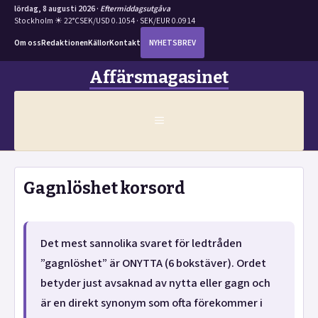
lördag, 8 augusti 2026 ·
Eftermiddagsutgåva
Stockholm ☀ 22°C
SEK/USD 0.1054 · SEK/EUR 0.0914
Om oss
Redaktionen
Källor
Kontakt
NYHETSBREV
Hoppa
Affärsmagasinet
till
innehåll
MENY
Gagnlöshet korsord
Det mest sannolika svaret för ledtråden
”gagnlöshet” är ONYTTA (6 bokstäver). Ordet
betyder just avsaknad av nytta eller gagn och
är en direkt synonym som ofta förekommer i