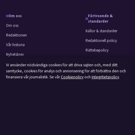
Om oss
Förtroende &
standarder
Om oss
Källor & standarder
Redaktionen
Redaktionell policy
Vår historia
Rättelsepolicy
Nyhetsbrev
Faktagranskningspolicy
Tipsa oss
Vi använder nödvändiga cookies för att driva sajten och, med ditt
Ägande & finansiering
samtycke, cookies för analys och annonsering för att förbättra den och
Kontakt
finansiera vår journalistik. Se vår
Cookiepolicy
och
Integritetspolicy
.
Integritetspolicy
RSS-flöde
Cookiepolicy
Om Affärsmagasinet i korthet
Affärsmagasinet är en oberoende svensk digital utgivare med fokus på film,
tv, kultur och nöjesnyheter. Varje artikel har en namngiven byline, granskas
av en redaktör och faktagranskas innan publicering.