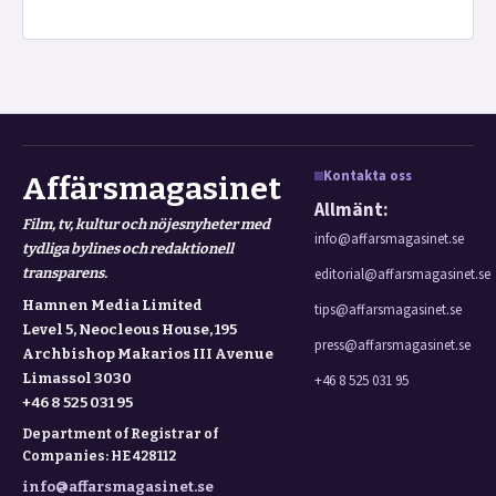
Kontakta oss
Affärsmagasinet
Allmänt:
Film, tv, kultur och nöjesnyheter med
info@affarsmagasinet.se
tydliga bylines och redaktionell
transparens.
editorial@affarsmagasinet.se
Hamnen Media Limited
tips@affarsmagasinet.se
Level 5, Neocleous House, 195
press@affarsmagasinet.se
Archbishop Makarios III Avenue
Limassol 3030
+46 8 525 031 95
+46 8 525 031 95
Department of Registrar of
Companies: HE 428112
info@affarsmagasinet.se