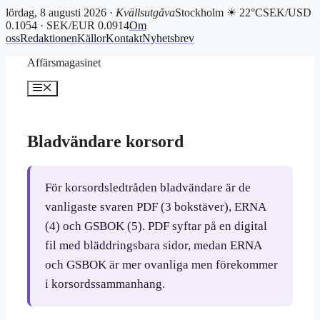
lördag, 8 augusti 2026 ·
Kvällsutgåva
Stockholm ☀ 22°C
SEK/USD
0.1054 · SEK/EUR 0.0914
Om
oss
Redaktionen
Källor
Kontakt
Nyhetsbrev
Hoppa
Affärsmagasinet
till
innehåll
Meny
Bladvändare korsord
För korsordsledtråden bladvändare är de
vanligaste svaren PDF (3 bokstäver), ERNA
(4) och GSBOK (5). PDF syftar på en digital
fil med bläddringsbara sidor, medan ERNA
och GSBOK är mer ovanliga men förekommer
i korsordssammanhang.