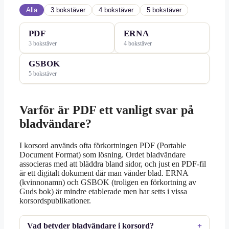
Alla
3 bokstäver
4 bokstäver
5 bokstäver
PDF
ERNA
3 bokstäver
4 bokstäver
GSBOK
5 bokstäver
Varför är PDF ett vanligt svar på
bladvändare?
I korsord används ofta förkortningen PDF (Portable
Document Format) som lösning. Ordet bladvändare
associeras med att bläddra bland sidor, och just en PDF-fil
är ett digitalt dokument där man vänder blad. ERNA
(kvinnonamn) och GSBOK (troligen en förkortning av
Guds bok) är mindre etablerade men har setts i vissa
korsordspublikationer.
Vad betyder bladvändare i korsord?