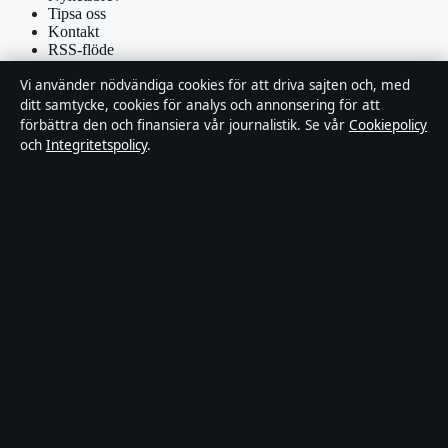
Tipsa oss
Kontakt
RSS-flöde
Vi använder nödvändiga cookies för att driva sajten och, med
Förtroende & standarder
ditt samtycke, cookies för analys och annonsering för att
förbättra den och finansiera vår journalistik. Se vår
Cookiepolicy
Källor & standarder
och
Integritetspolicy
.
Redaktionell policy
Rättelsepolicy
Faktagranskningspolicy
Ägande & finansiering
Integritetspolicy
Cookiepolicy
Om Affärsmagasinet i korthet
Affärsmagasinet är en oberoende svensk digital utgivare med fokus
på film, tv, kultur och nöjesnyheter. Varje artikel har en namngiven
byline, granskas av en redaktör och faktagranskas innan publicering.
Innehållet är endast avsett för allmän information. Allmänna
förfrågningar:
info@affarsmagasinet.se
. Rättelser:
corrections@affarsmagasinet.se
.