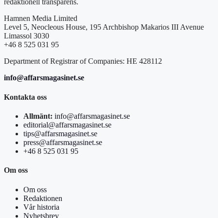
redaktionell transparens.
Hamnen Media Limited
Level 5, Neocleous House, 195 Archbishop Makarios III Avenue
Limassol 3030
+46 8 525 031 95
Department of Registrar of Companies: HE 428112
info@affarsmagasinet.se
Kontakta oss
Allmänt:
info@affarsmagasinet.se
editorial@affarsmagasinet.se
tips@affarsmagasinet.se
press@affarsmagasinet.se
+46 8 525 031 95
Om oss
Om oss
Redaktionen
Vår historia
Nyhetsbrev