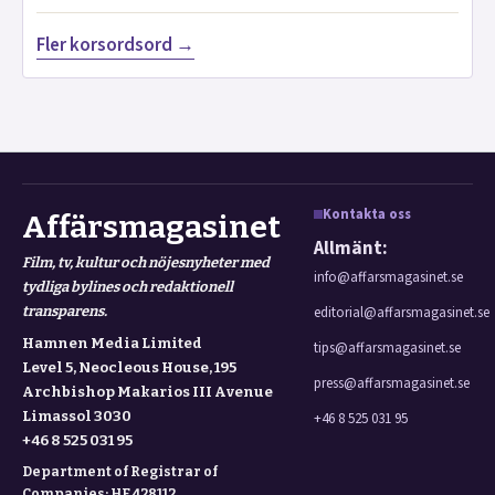
Fler korsordsord →
Kontakta oss
Affärsmagasinet
Allmänt:
Film, tv, kultur och nöjesnyheter med
info@affarsmagasinet.se
tydliga bylines och redaktionell
transparens.
editorial@affarsmagasinet.se
Hamnen Media Limited
tips@affarsmagasinet.se
Level 5, Neocleous House, 195
press@affarsmagasinet.se
Archbishop Makarios III Avenue
Limassol 3030
+46 8 525 031 95
+46 8 525 031 95
Department of Registrar of
Companies: HE 428112