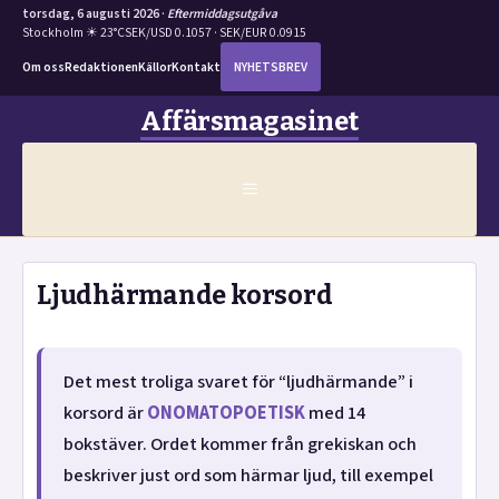
torsdag, 6 augusti 2026 ·
Eftermiddagsutgåva
Stockholm ☀ 23°C
SEK/USD 0.1057 · SEK/EUR 0.0915
Om oss
Redaktionen
Källor
Kontakt
NYHETSBREV
Hoppa
Affärsmagasinet
till
innehåll
MENY
Ljudhärmande korsord
Det mest troliga svaret för “ljudhärmande” i
korsord är
ONOMATOPOETISK
med 14
bokstäver. Ordet kommer från grekiskan och
beskriver just ord som härmar ljud, till exempel