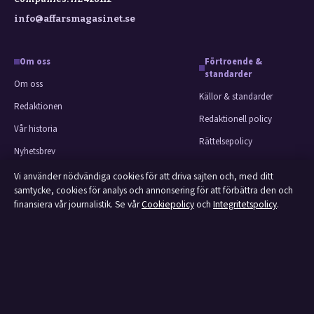
info@affarsmagasinet.se
Om oss
Förtroende &
standarder
Om oss
Källor & standarder
Redaktionen
Redaktionell policy
Vår historia
Rättelsepolicy
Nyhetsbrev
Faktagranskningspolicy
Tipsa oss
Vi använder nödvändiga cookies för att driva sajten och, med ditt
Ägande & finansiering
samtycke, cookies för analys och annonsering för att förbättra den och
Kontakt
finansiera vår journalistik. Se vår
Cookiepolicy
och
Integritetspolicy
.
Integritetspolicy
RSS-flöde
Cookiepolicy
Om Affärsmagasinet i korthet
Affärsmagasinet är en oberoende svensk digital utgivare med fokus på film,