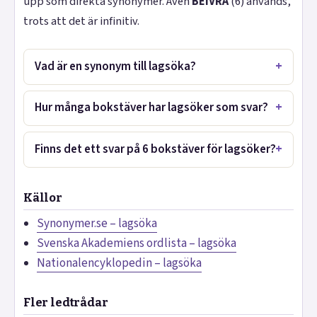
upp som direkta synonymer. Även
BEIVRA
(6) används,
trots att det är infinitiv.
Vad är en synonym till lagsöka?
Hur många bokstäver har lagsöker som svar?
Finns det ett svar på 6 bokstäver för lagsöker?
Källor
Synonymer.se – lagsöka
Svenska Akademiens ordlista – lagsöka
Nationalencyklopedin – lagsöka
Fler ledtrådar