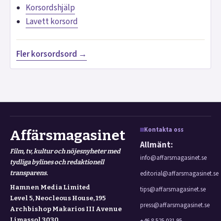
Korsordshjälp
Lavett korsord
Fler korsordsord →
Kontakta oss
Affärsmagasinet
Allmänt:
Film, tv, kultur och nöjesnyheter med
info@affarsmagasinet.se
tydliga bylines och redaktionell
transparens.
editorial@affarsmagasinet.se
Hamnen Media Limited
tips@affarsmagasinet.se
Level 5, Neocleous House, 195
press@affarsmagasinet.se
Archbishop Makarios III Avenue
Limassol 3030