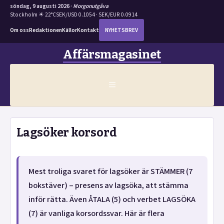
söndag, 9 augusti 2026 ·
Morgonutgåva
Stockholm ☀ 22°C
SEK/USD 0.1054 · SEK/EUR 0.0914
Om oss
Redaktionen
Källor
Kontakt
NYHETSBREV
Hoppa
Affärsmagasinet
till
innehåll
MENY
Lagsöker korsord
Mest troliga svaret för lagsöker är STÄMMER (7
bokstäver) – presens av lagsöka, att stämma
inför rätta. Även ÅTALA (5) och verbet LAGSÖKA
(7) är vanliga korsordssvar. Här är flera