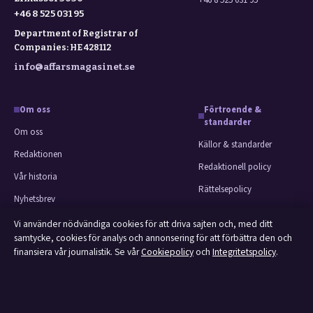
+46 8 525 031 95
+46 8 525 031 95
Department of Registrar of
Companies: HE 428112
info@affarsmagasinet.se
Om oss
Förtroende &
standarder
Om oss
Källor & standarder
Redaktionen
Redaktionell policy
Vår historia
Rättelsepolicy
Nyhetsbrev
Faktagranskningspolicy
Tipsa oss
Vi använder nödvändiga cookies för att driva sajten och, med ditt
Ägande & finansiering
samtycke, cookies för analys och annonsering för att förbättra den och
Kontakt
finansiera vår journalistik. Se vår
Cookiepolicy
och
Integritetspolicy
.
Integritetspolicy
RSS-flöde
Cookiepolicy