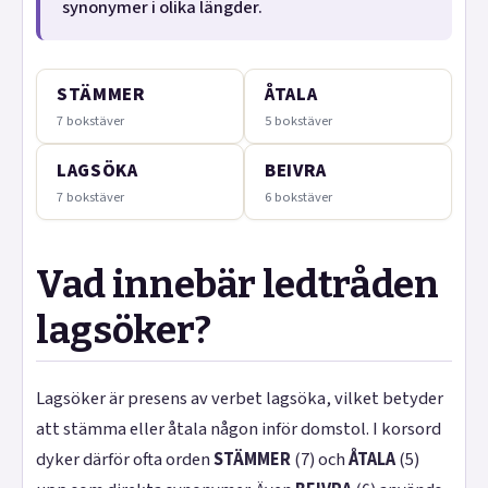
synonymer i olika längder.
STÄMMER
ÅTALA
7 bokstäver
5 bokstäver
LAGSÖKA
BEIVRA
7 bokstäver
6 bokstäver
Vad innebär ledtråden
lagsöker?
Lagsöker är presens av verbet lagsöka, vilket betyder
att stämma eller åtala någon inför domstol. I korsord
dyker därför ofta orden
STÄMMER
(7) och
ÅTALA
(5)