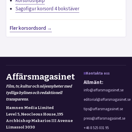
Korsordshjälp
Sagofigur korsord 4 bokstäver
Fler korsordsord →
Kontakta oss
Affärsmagasinet
Allmänt:
Film, tv, kultur och nöjesnyheter med
info@affarsmagasinet.se
tydliga bylines och redaktionell
transparens.
editorial@affarsmagasinet.se
Hamnen Media Limited
tips@affarsmagasinet.se
Level 5, Neocleous House, 195
press@affarsmagasinet.se
Archbishop Makarios III Avenue
Limassol 3030
+46 8 525 031 95