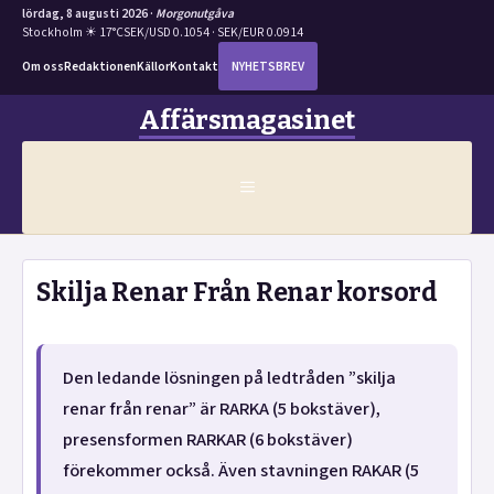
lördag, 8 augusti 2026 ·
Morgonutgåva
Stockholm ☀ 17°C
SEK/USD 0.1054 · SEK/EUR 0.0914
Om oss
Redaktionen
Källor
Kontakt
NYHETSBREV
Hoppa
Affärsmagasinet
till
innehåll
MENY
Skilja Renar Från Renar korsord
Den ledande lösningen på ledtråden ”skilja
renar från renar” är RARKA (5 bokstäver),
presensformen RARKAR (6 bokstäver)
förekommer också. Även stavningen RAKAR (5