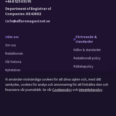
+46 8 525 031 95
Department of Registrar of
Companies: HE 428112
info@affarsmagasinet.se
Om oss
Förtroende &
standarder
Om oss
Källor & standarder
Redaktionen
Redaktionell policy
Vår historia
Rättelsepolicy
Nyhetsbrev
Faktagranskningspolicy
Tipsa oss
Vi använder nödvändiga cookies för att driva sajten och, med ditt
Ägande & finansiering
samtycke, cookies för analys och annonsering för att förbättra den och
Kontakt
finansiera vår journalistik. Se vår
Cookiepolicy
och
Integritetspolicy
.
Integritetspolicy
RSS-flöde
Cookiepolicy