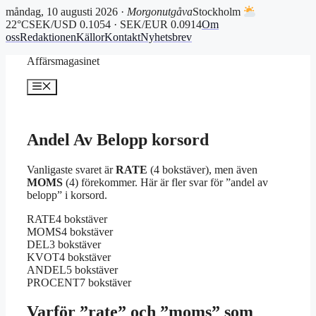
måndag, 10 augusti 2026 ·
Morgonutgåva
Stockholm
22°C
SEK/USD 0.1054 · SEK/EUR 0.0914
Om
oss
Redaktionen
Källor
Kontakt
Nyhetsbrev
Hoppa
Affärsmagasinet
till
innehåll
Meny
Andel Av Belopp korsord
Vanligaste svaret är
RATE
(4 bokstäver), men även
MOMS
(4) förekommer. Här är fler svar för ”andel av
belopp” i korsord.
RATE
4 bokstäver
MOMS
4 bokstäver
DEL
3 bokstäver
KVOT
4 bokstäver
ANDEL
5 bokstäver
PROCENT
7 bokstäver
Varför ”rate” och ”moms” som