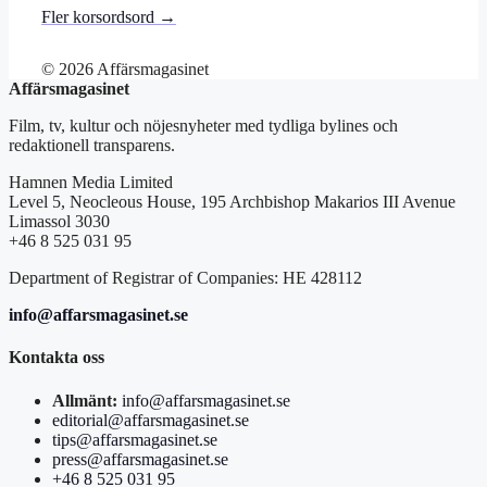
Fler korsordsord →
© 2026 Affärsmagasinet
Affärsmagasinet
Film, tv, kultur och nöjesnyheter med tydliga bylines och
redaktionell transparens.
Hamnen Media Limited
Level 5, Neocleous House, 195 Archbishop Makarios III Avenue
Limassol 3030
+46 8 525 031 95
Department of Registrar of Companies: HE 428112
info@affarsmagasinet.se
Kontakta oss
Allmänt:
info@affarsmagasinet.se
editorial@affarsmagasinet.se
tips@affarsmagasinet.se
press@affarsmagasinet.se
+46 8 525 031 95