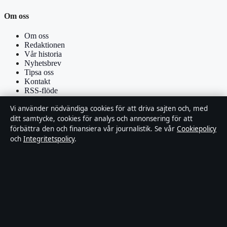
Om oss
Om oss
Redaktionen
Vår historia
Nyhetsbrev
Tipsa oss
Kontakt
RSS-flöde
Vi använder nödvändiga cookies för att driva sajten och, med
Förtroende & standarder
ditt samtycke, cookies för analys och annonsering för att
förbättra den och finansiera vår journalistik. Se vår
Cookiepolicy
Källor & standarder
och
Integritetspolicy
.
Redaktionell policy
Rättelsepolicy
Faktagranskningspolicy
Ägande & finansiering
Integritetspolicy
Cookiepolicy
Om Affärsmagasinet i korthet
Affärsmagasinet är en oberoende svensk digital utgivare med fokus