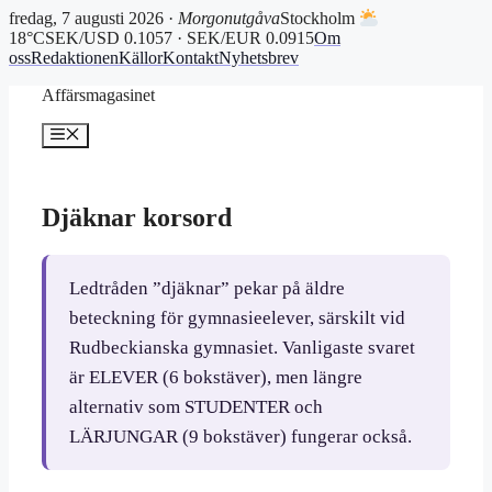
fredag, 7 augusti 2026 ·
Morgonutgåva
Stockholm
18°C
SEK/USD 0.1057 · SEK/EUR 0.0915
Om
oss
Redaktionen
Källor
Kontakt
Nyhetsbrev
Hoppa
Affärsmagasinet
till
innehåll
Meny
Djäknar korsord
Ledtråden ”djäknar” pekar på äldre
beteckning för gymnasieelever, särskilt vid
Rudbeckianska gymnasiet. Vanligaste svaret
är ELEVER (6 bokstäver), men längre
alternativ som STUDENTER och
LÄRJUNGAR (9 bokstäver) fungerar också.