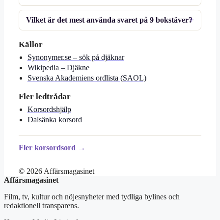
Vilket är det mest använda svaret på 9 bokstäver?
Källor
Synonymer.se – sök på djäknar
Wikipedia – Djäkne
Svenska Akademiens ordlista (SAOL)
Fler ledtrådar
Korsordshjälp
Dalsänka korsord
Fler korsordsord →
© 2026 Affärsmagasinet
Affärsmagasinet
Film, tv, kultur och nöjesnyheter med tydliga bylines och
redaktionell transparens.