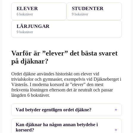
ELEVER
STUDENTER
6 bokstäver
9 bokstäver
LÄRJUNGAR
9 bokstäver
Varför är ”elever” det bästa svaret
på djäknar?
Ordet djäkne användes historiskt om elever vid
trivialskolor och gymnasier, exempelvis vid Djäkneberget i
Västerås. I moderna korsord är ”elever” den mest
frekventa lösningen eftersom det är neutralt och passar
längden 6 bokstäver.
Vad betyder egentligen ordet djäkne?
Kan djäknar ha någon annan betydelse i
korsord?