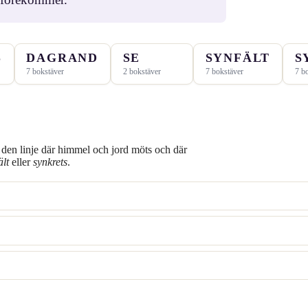
S
DAGRAND
SE
SYNFÄLT
S
7 bokstäver
2 bokstäver
7 bokstäver
7 b
så den linje där himmel och jord möts och där
ält
eller
synkrets
.