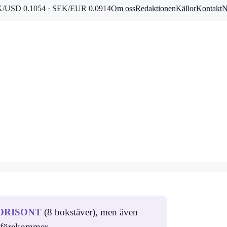
/USD 0.1054 · SEK/EUR 0.0914
Om oss
Redaktionen
Källor
Kontakt
N
ORISONT
(8 bokstäver), men även
 förekommer.