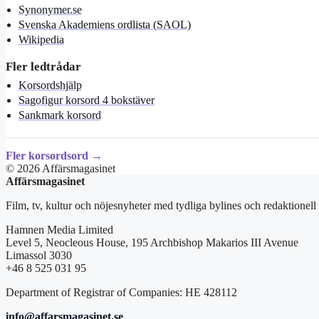
Synonymer.se
Svenska Akademiens ordlista (SAOL)
Wikipedia
Fler ledtrådar
Korsordshjälp
Sagofigur korsord 4 bokstäver
Sankmark korsord
Fler korsordsord →
© 2026 Affärsmagasinet
Affärsmagasinet
Film, tv, kultur och nöjesnyheter med tydliga bylines och redaktionell
Hamnen Media Limited
Level 5, Neocleous House, 195 Archbishop Makarios III Avenue
Limassol 3030
+46 8 525 031 95
Department of Registrar of Companies: HE 428112
info@affarsmagasinet.se