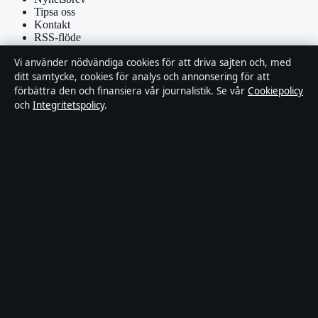
Tipsa oss
Kontakt
RSS-flöde
Vi använder nödvändiga cookies för att driva sajten och, med
Förtroende & standarder
ditt samtycke, cookies för analys och annonsering för att
förbättra den och finansiera vår journalistik. Se vår
Cookiepolicy
Källor & standarder
och
Integritetspolicy
.
Redaktionell policy
Rättelsepolicy
Faktagranskningspolicy
Ägande & finansiering
Integritetspolicy
Cookiepolicy
Om Affärsmagasinet i korthet
Affärsmagasinet är en oberoende svensk digital utgivare med fokus
på film, tv, kultur och nöjesnyheter. Varje artikel har en namngiven
byline, granskas av en redaktör och faktagranskas innan publicering.
Innehållet är endast avsett för allmän information. Allmänna
förfrågningar:
info@affarsmagasinet.se
. Rättelser:
corrections@affarsmagasinet.se
.