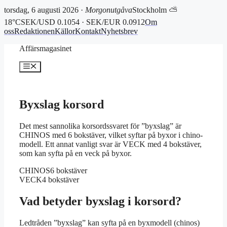
torsdag, 6 augusti 2026 ·
Morgonutgåva
Stockholm ⛅
18°C
SEK/USD 0.1054 · SEK/EUR 0.0912
Om
oss
Redaktionen
Källor
Kontakt
Nyhetsbrev
Hoppa
Affärsmagasinet
till
innehåll
Meny
Byxslag korsord
Det mest sannolika korsordssvaret för ”byxslag” är
CHINOS med 6 bokstäver, vilket syftar på byxor i chino-
modell. Ett annat vanligt svar är VECK med 4 bokstäver,
som kan syfta på en veck på byxor.
CHINOS
6 bokstäver
VECK
4 bokstäver
Vad betyder byxslag i korsord?
Ledtråden ”byxslag” kan syfta på en byxmodell (chinos)