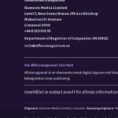
redaktionell transparens.
Hamnen Media Limited
Level 5, Neocleous House, 195 Archbishop
Makarios III Avenue
Limassol 3030
+46 8 525 031 95
Department of Registrar of Companies: HE 428112
info@affarsmagasinet.se
Om Affärsmagasinet i korthet
Affärsmagasinet är en oberoende svensk digital utgivare med fokus 
faktagranskas innan publicering.
Innehållet är endast avsett för allmän information
Utgivare:
Hamnen Media Limited, Limassol ·
Ansvarig utgivare:
Vi
© 2026 Affarsmagasinet.se · Hamnen Media Limited ·
WorldRSS
·
Så ver