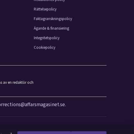
Rättelsepolicy
Faktagranskningspolicy
Ägande & finansiering
Integritetspolicy
Cookiepolicy
as av en redaktör och
orrections@affarsmagasinet.se
.