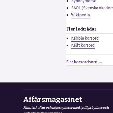
Synonymer.se
SAOL (Svenska Akademi
Wikipedia
Fler ledtrådar
Käbbla korsord
Källt korsord
Fler korsordsord →
Affärsmagasinet
Film, tv, kultur och nöjesnyheter med tydliga bylines och