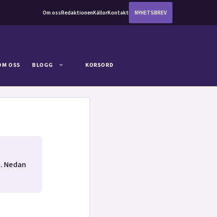
Om oss
Redaktionen
Källor
Kontakt
NYHETSBREV
OM OSS
BLOGG
KORSORD
). Nedan