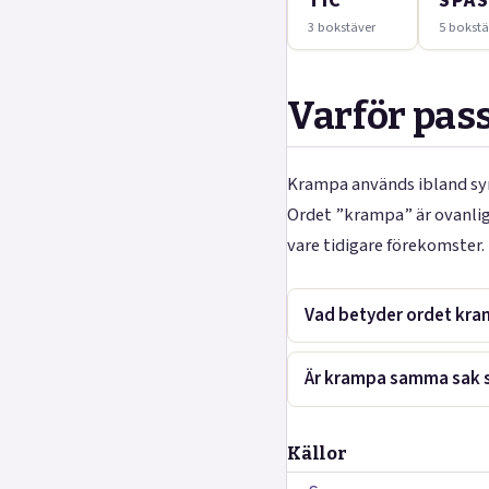
TIC
SPA
3 bokstäver
5 bokstä
Varför pas
Krampa används ibland syno
Ordet ”krampa” är ovanlig
vare tidigare förekomster.
Vad betyder ordet kr
Är krampa samma sak
Källor