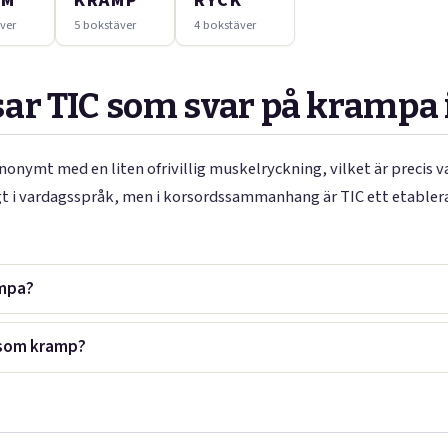
SM
KRAMP
RYCK
ver
5 bokstäver
4 bokstäver
sar TIC som svar på krampa 
nymt med en liten ofrivillig muskelryckning, vilket är precis vad
t i vardagsspråk, men i korsordssammanhang är TIC ett etablera
ampa?
 som kramp?