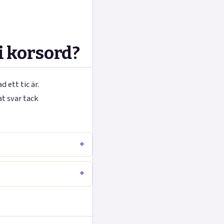
i korsord?
 ett tic är.
t svar tack