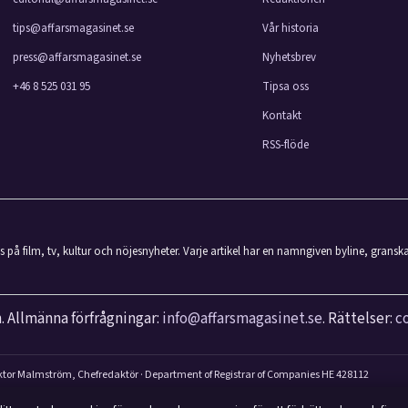
tips@affarsmagasinet.se
Vår historia
press@affarsmagasinet.se
Nyhetsbrev
+46 8 525 031 95
Tipsa oss
Kontakt
RSS-flöde
på film, tv, kultur och nöjesnyheter. Varje artikel har en namngiven byline, gransk
. Allmänna förfrågningar:
info@affarsmagasinet.se
. Rättelser:
c
ktor Malmström, Chefredaktör · Department of Registrar of Companies HE 428112
ifierar vi vår rapportering