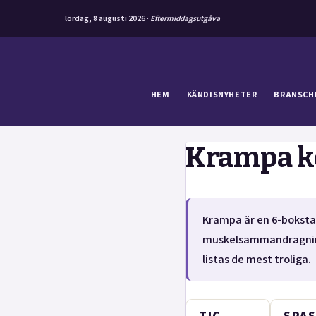
lördag, 8 augusti 2026 ·
Eftermiddagsutgåva
Hoppa
till
innehåll
HEM
KÄNDISNYHETER
BRANSCH
Krampa k
Krampa är en 6-bokstavi
muskelsammandragningar
listas de mest troliga.