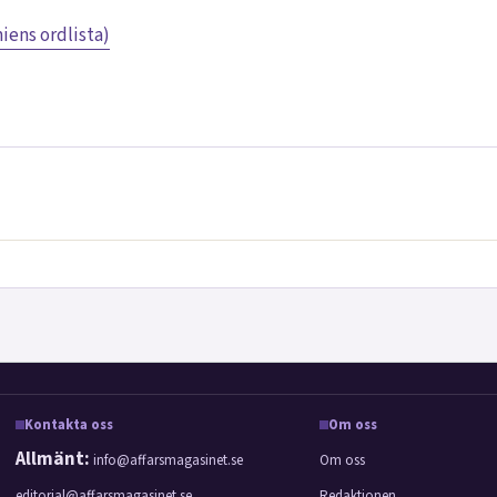
ens ordlista)
Kontakta oss
Om oss
Allmänt:
info@affarsmagasinet.se
Om oss
editorial@affarsmagasinet.se
Redaktionen