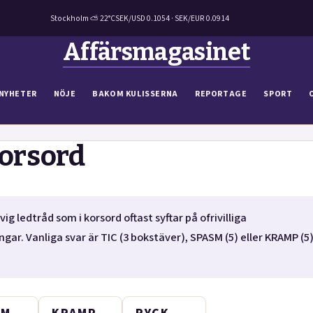
Stockholm ⛅ 22°C
SEK/USD 0.1054 · SEK/EUR 0.0914
Affärsmagasinet
NYHETER
NÖJE
BAKOM KULISSERNA
REPORTAGE
SPORT
orsord
g ledtråd som i korsord oftast syftar på ofrivilliga
. Vanliga svar är TIC (3 bokstäver), SPASM (5) eller KRAMP (5