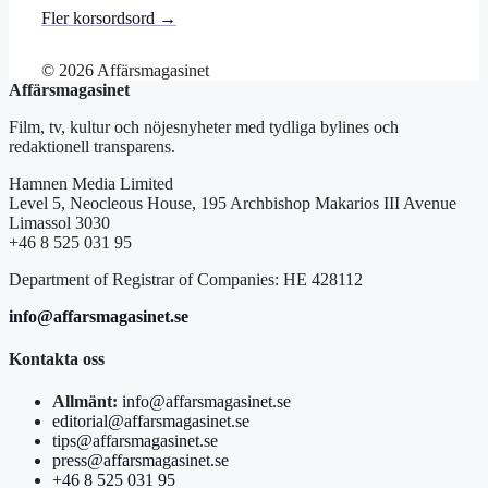
Fler korsordsord →
© 2026 Affärsmagasinet
Affärsmagasinet
Film, tv, kultur och nöjesnyheter med tydliga bylines och
redaktionell transparens.
Hamnen Media Limited
Level 5, Neocleous House, 195 Archbishop Makarios III Avenue
Limassol 3030
+46 8 525 031 95
Department of Registrar of Companies: HE 428112
info@affarsmagasinet.se
Kontakta oss
Allmänt:
info@affarsmagasinet.se
editorial@affarsmagasinet.se
tips@affarsmagasinet.se
press@affarsmagasinet.se
+46 8 525 031 95