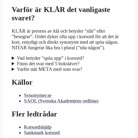
Varför är KLÅR det vanligaste
svaret?
KLÅR är presens av klå och betyder ”slår” eller
”besegrar”. Ordet dyker ofta upp i korsord för att det är
kort, entydigt och direkt synonymt med att spöa någon.
NITAR fungerar lika bra i plural (”nita någon”).
Vad betyder ”spöa upp” i korsord?
Finns det svar med 5 bokstäver?
Varför står META med som svar?
Källor
Synonymer.se
SAOL (Svenska Akademiens ordlista)
Fler ledtrådar
Korsordshjälp
Sankmark korsord