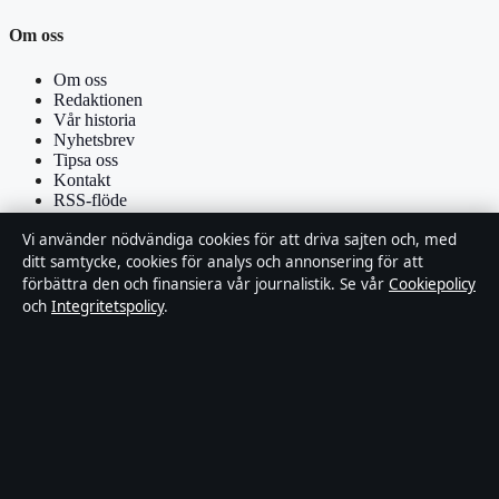
Om oss
Om oss
Redaktionen
Vår historia
Nyhetsbrev
Tipsa oss
Kontakt
RSS-flöde
Vi använder nödvändiga cookies för att driva sajten och, med
Förtroende & standarder
ditt samtycke, cookies för analys och annonsering för att
förbättra den och finansiera vår journalistik. Se vår
Cookiepolicy
Källor & standarder
och
Integritetspolicy
.
Redaktionell policy
Rättelsepolicy
Faktagranskningspolicy
Ägande & finansiering
Integritetspolicy
Cookiepolicy
Om Affärsmagasinet i korthet
Affärsmagasinet är en oberoende svensk digital utgivare med fokus