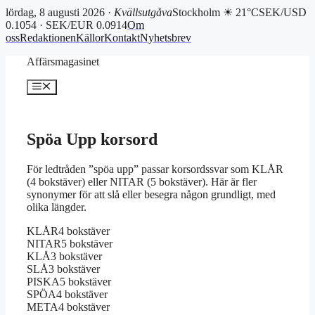
lördag, 8 augusti 2026 ·
Kvällsutgåva
Stockholm ☀ 21°C
SEK/USD
0.1054 · SEK/EUR 0.0914
Om
oss
Redaktionen
Källor
Kontakt
Nyhetsbrev
Hoppa
Affärsmagasinet
till
innehåll
Meny
Spöa Upp korsord
För ledtråden ”spöa upp” passar korsordssvar som KLÅR
(4 bokstäver) eller NITAR (5 bokstäver). Här är fler
synonymer för att slå eller besegra någon grundligt, med
olika längder.
KLÅR
4 bokstäver
NITAR
5 bokstäver
KLÅ
3 bokstäver
SLÅ
3 bokstäver
PISKA
5 bokstäver
SPÖA
4 bokstäver
META
4 bokstäver