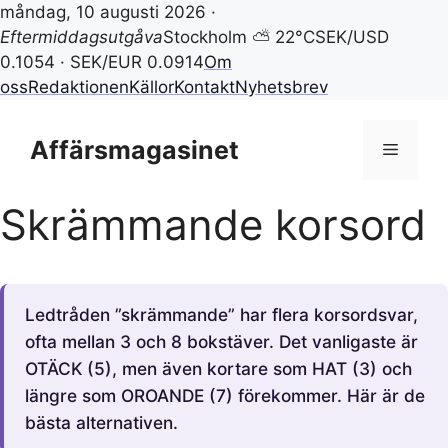
måndag, 10 augusti 2026 ·
Eftermiddagsutgåva
Stockholm ⛅ 22°C
SEK/USD
0.1054 · SEK/EUR 0.0914
Om
oss
Redaktionen
Källor
Kontakt
Nyhetsbrev
Hoppa
till
Affärsmagasinet
Meny
innehåll
Skrämmande korsord
Ledtråden ”skrämmande” har flera korsordsvar,
ofta mellan 3 och 8 bokstäver. Det vanligaste är
OTÄCK (5), men även kortare som HAT (3) och
längre som OROANDE (7) förekommer. Här är de
bästa alternativen.