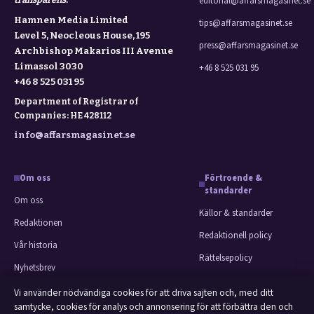
editorial@affarsmagasinet.se
Hamnen Media Limited
tips@affarsmagasinet.se
Level 5, Neocleous House, 195
press@affarsmagasinet.se
Archbishop Makarios III Avenue
Limassol 3030
+46 8 525 031 95
+46 8 525 031 95
Department of Registrar of
Companies: HE 428112
info@affarsmagasinet.se
Om oss
Förtroende &
standarder
Om oss
Källor & standarder
Redaktionen
Redaktionell policy
Vår historia
Rättelsepolicy
Nyhetsbrev
Faktagranskningspolicy
Tipsa oss
Vi använder nödvändiga cookies för att driva sajten och, med ditt
Ägande & finansiering
samtycke, cookies för analys och annonsering för att förbättra den och
Kontakt