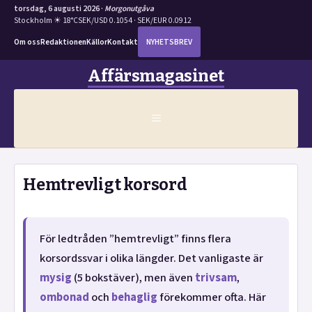
torsdag, 6 augusti 2026 ·
Morgonutgåva
Stockholm ☀ 18°C
SEK/USD 0.1054 · SEK/EUR 0.0912
Om oss
Redaktionen
Källor
Kontakt
NYHETSBREV
Hoppa
Affärsmagasinet
till
innehåll
MENY
Hemtrevligt korsord
För ledtråden ”hemtrevligt” finns flera
korsordssvar i olika längder. Det vanligaste är
mysig
(5 bokstäver), men även
trivsam
,
ombonad
och
behaglig
förekommer ofta. Här