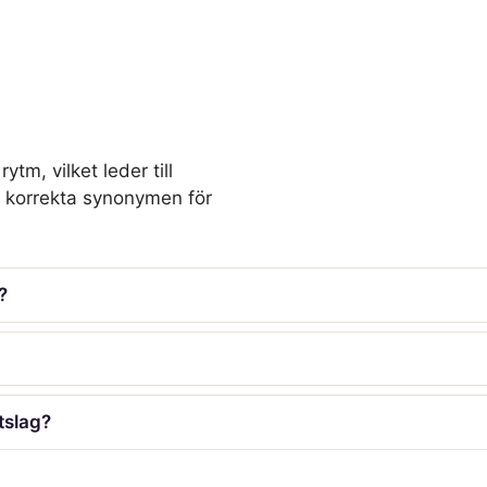
tm, vilket leder till
t korrekta synonymen för
?
tslag?