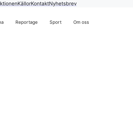
ktionen
Källor
Kontakt
Nyhetsbrev
na
Reportage
Sport
Om oss