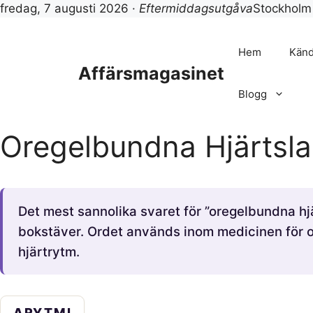
fredag, 7 augusti 2026 ·
Eftermiddagsutgåva
Stockholm
Hoppa
till
Hem
Känd
innehåll
Affärsmagasinet
Blogg
Oregelbundna Hjärtsla
Det mest sannolika svaret för ”oregelbundna hj
bokstäver. Ordet används inom medicinen för 
hjärtrytm.
ARYTMI