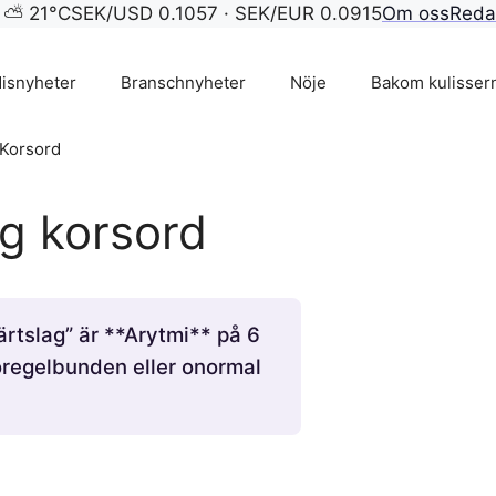
 ⛅ 21°C
SEK/USD 0.1057 · SEK/EUR 0.0915
Om oss
Reda
isnyheter
Branschnyheter
Nöje
Bakom kulisser
Korsord
g korsord
ärtslag” är **Arytmi** på 6
oregelbunden eller onormal