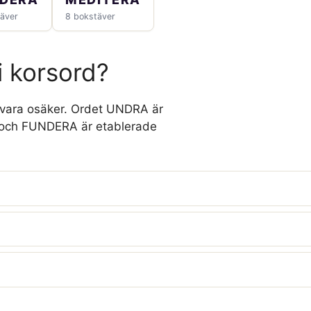
äver
8 bokstäver
i korsord?
r vara osäker. Ordet UNDRA är
A och FUNDERA är etablerade