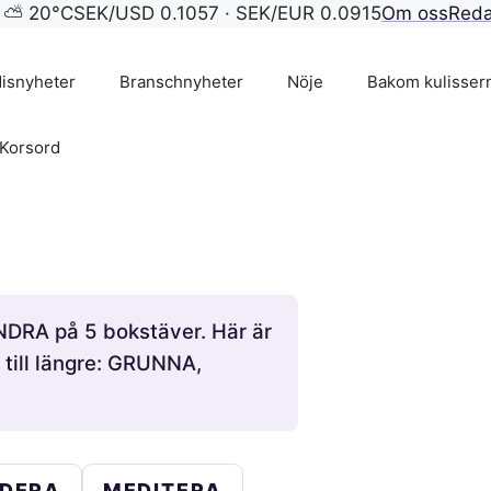
m ⛅ 20°C
SEK/USD 0.1057 · SEK/EUR 0.0915
Om oss
Reda
isnyheter
Branschnyheter
Nöje
Bakom kulisser
Korsord
UNDRA på 5 bokstäver. Här är
 till längre: GRUNNA,
DERA
MEDITERA