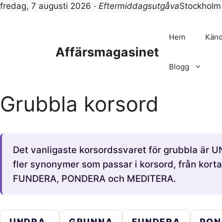
fredag, 7 augusti 2026 ·
Eftermiddagsutgåva
Stockhol
Hoppa
till
Hem
Känd
innehåll
Affärsmagasinet
Blogg
Grubbla korsord
Det vanligaste korsordssvaret för grubbla är 
fler synonymer som passar i korsord, från korta
FUNDERA, PONDERA och MEDITERA.
UNDRA
GRUNNA
FUNDERA
PON