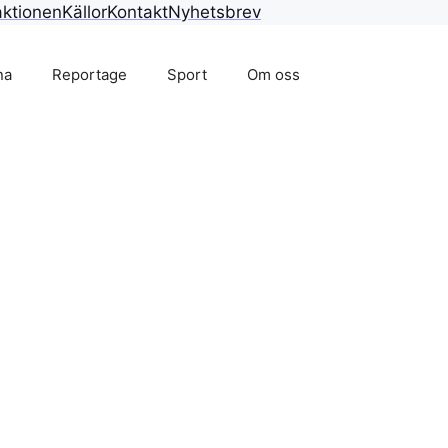
ktionen
Källor
Kontakt
Nyhetsbrev
na
Reportage
Sport
Om oss