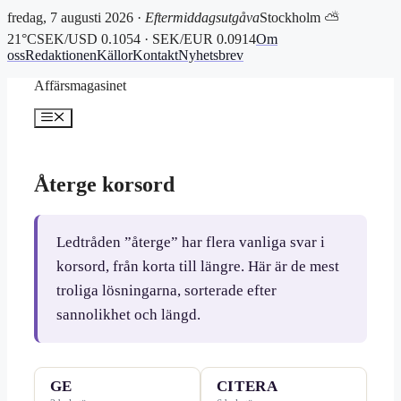
fredag, 7 augusti 2026 ·
Eftermiddagsutgåva
Stockholm ⛅
21°C
SEK/USD 0.1054 · SEK/EUR 0.0914
Om
oss
Redaktionen
Källor
Kontakt
Nyhetsbrev
Hoppa
Affärsmagasinet
till
innehåll
Meny
Återge korsord
Ledtråden ”återge” har flera vanliga svar i
korsord, från korta till längre. Här är de mest
troliga lösningarna, sorterade efter
sannolikhet och längd.
GE
CITERA