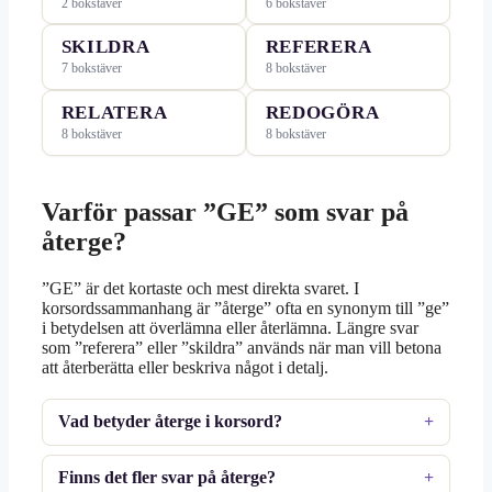
2 bokstäver
6 bokstäver
SKILDRA
REFERERA
7 bokstäver
8 bokstäver
RELATERA
REDOGÖRA
8 bokstäver
8 bokstäver
Varför passar ”GE” som svar på
återge?
”GE” är det kortaste och mest direkta svaret. I
korsordssammanhang är ”återge” ofta en synonym till ”ge”
i betydelsen att överlämna eller återlämna. Längre svar
som ”referera” eller ”skildra” används när man vill betona
att återberätta eller beskriva något i detalj.
Vad betyder återge i korsord?
Finns det fler svar på återge?