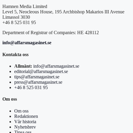
Hamnen Media Limited
Level 5, Neocleous House, 195 Archbishop Makarios III Avenue
Limassol 3030
+46 8 525 031 95
Department of Registrar of Companies: HE 428112
info@affarsmagasinet.se
Kontakta oss
Allmänt:
info@affarsmagasinet.se
editorial@affarsmagasinet.se
tips@affarsmagasinet.se
press@affarsmagasinet.se
+46 8 525 031 95
Om oss
Om oss
Redaktionen
Vår historia
Nyhetsbrev
Tipsa oss