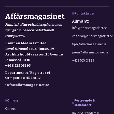
Kontakta oss
Affärsmagasinet
Allmänt:
Film, tv, kultur och nöjesnyheter med
info@affarsmagasinet.se
tydliga bylines och redaktionell
transparens.
editorial@affarsmagasinet.se
Hamnen Media Limited
tips@affarsmagasinet.se
Level 5, Neocleous House, 195
press@affarsmagasinet.se
Archbishop Makarios III Avenue
Limassol 3030
+46 8 525 031 95
+46 8 525 031 95
Department of Registrar of
Companies: HE 428112
info@affarsmagasinet.se
Om oss
Förtroende &
standarder
Om oss
Källor & standarder