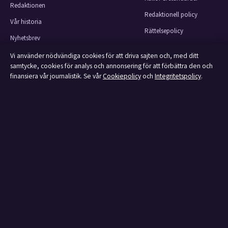
Redaktionen
Redaktionell policy
Vår historia
Rättelsepolicy
Nyhetsbrev
Faktagranskningspolicy
Tipsa oss
Vi använder nödvändiga cookies för att driva sajten och, med ditt
Ägande & finansiering
samtycke, cookies för analys och annonsering för att förbättra den och
Kontakt
finansiera vår journalistik. Se vår
Cookiepolicy
och
Integritetspolicy
.
Integritetspolicy
RSS-flöde
Cookiepolicy
Om Affärsmagasinet i korthet
Affärsmagasinet är en oberoende svensk digital utgivare med fokus på film,
tv, kultur och nöjesnyheter. Varje artikel har en namngiven byline, granskas
av en redaktör och faktagranskas innan publicering.
Innehållet är endast avsett för allmän information.
Allmänna förfrågningar:
info@affarsmagasinet.se
.
Rättelser:
corrections@affarsmagasinet.se
.