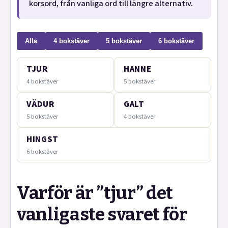
korsord, från vanliga ord till längre alternativ.
Alla
4 bokstäver
5 bokstäver
6 bokstäver
TJUR
HANNE
4 bokstäver
5 bokstäver
VÄDUR
GALT
5 bokstäver
4 bokstäver
HINGST
6 bokstäver
Varför är ”tjur” det
vanligaste svaret för