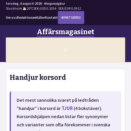
torsdag, 6 augusti 2026 ·
Morgonutgåva
Stockholm
20°C
SEK/USD 0.1054 · SEK/EUR 0.0912
Om oss
Redaktionen
Källor
Kontakt
NYHETSBREV
Hoppa
Affärsmagasinet
till
innehåll
MENY
Handjur korsord
Det mest sannolika svaret på ledtråden
”handjur” i korsord är
TJUR
(4 bokstäver).
Korsordshjälpen nedan listar fler synonymer
och varianter som ofta förekommer i svenska