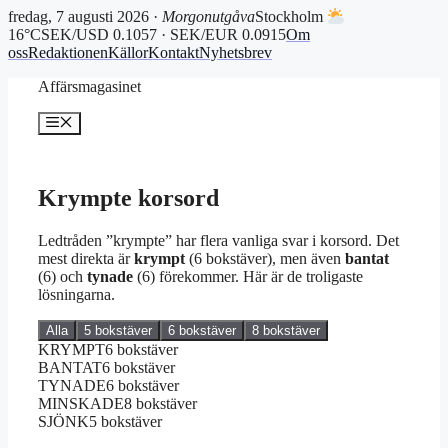
fredag, 7 augusti 2026 ·
Morgonutgåva
Stockholm
16°C
SEK/USD 0.1057 · SEK/EUR 0.0915
Om
oss
Redaktionen
Källor
Kontakt
Nyhetsbrev
Hoppa
Affärsmagasinet
till
innehåll
Meny
Krympte korsord
Ledtråden ”krympte” har flera vanliga svar i korsord. Det
mest direkta är
krympt
(6 bokstäver), men även
bantat
(6) och
tynade
(6) förekommer. Här är de troligaste
lösningarna.
Alla
5 bokstäver
6 bokstäver
8 bokstäver
KRYMPT
6 bokstäver
BANTAT
6 bokstäver
TYNADE
6 bokstäver
MINSKADE
8 bokstäver
SJÖNK
5 bokstäver