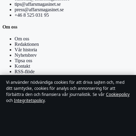
tips@affarsmagasinet.se
press@affarsmagasinet.se
+46 8 525 031 95
Om oss
Om oss
Redaktionen
Vår historia
Nyhetsbrev
Tipsa oss
Kontakt
RSS-flöde
Vi använder nödvändiga cookies för att driva sajten och, med
Förtroende & standarder
ditt samtycke, cookies för analys och annonsering för att
förbättra den och finansiera vår journalistik. Se vår
Cookiepolicy
Källor & standarder
och
Integritetspolicy
.
Redaktionell policy
Rättelsepolicy
Faktagranskningspolicy
Ägande & finansiering
Integritetspolicy
Cookiepolicy