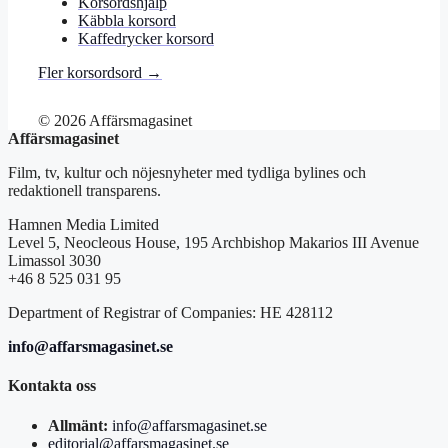
Korsordshjälp
Käbbla korsord
Kaffedrycker korsord
Fler korsordsord →
© 2026 Affärsmagasinet
Affärsmagasinet
Film, tv, kultur och nöjesnyheter med tydliga bylines och
redaktionell transparens.
Hamnen Media Limited
Level 5, Neocleous House, 195 Archbishop Makarios III Avenue
Limassol 3030
+46 8 525 031 95
Department of Registrar of Companies: HE 428112
info@affarsmagasinet.se
Kontakta oss
Allmänt:
info@affarsmagasinet.se
editorial@affarsmagasinet.se