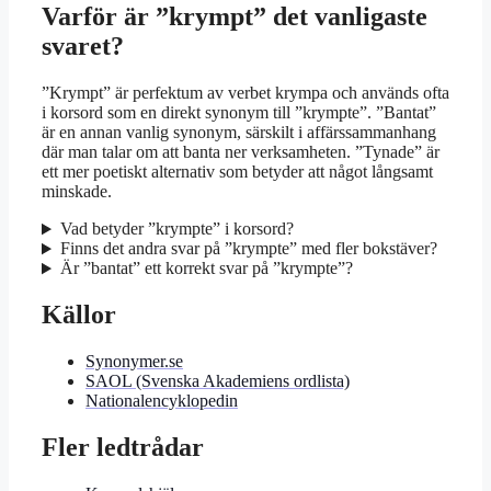
Varför är ”krympt” det vanligaste
svaret?
”Krympt” är perfektum av verbet krympa och används ofta
i korsord som en direkt synonym till ”krympte”. ”Bantat”
är en annan vanlig synonym, särskilt i affärssammanhang
där man talar om att banta ner verksamheten. ”Tynade” är
ett mer poetiskt alternativ som betyder att något långsamt
minskade.
Vad betyder ”krympte” i korsord?
Finns det andra svar på ”krympte” med fler bokstäver?
Är ”bantat” ett korrekt svar på ”krympte”?
Källor
Synonymer.se
SAOL (Svenska Akademiens ordlista)
Nationalencyklopedin
Fler ledtrådar