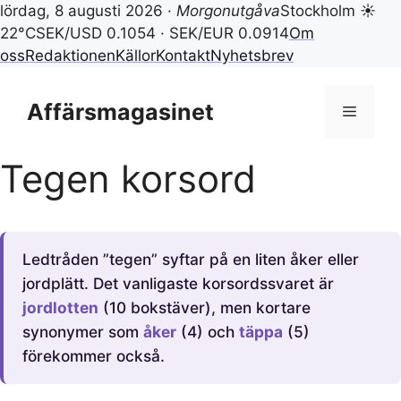
lördag, 8 augusti 2026 ·
Morgonutgåva
Stockholm ☀
22°C
SEK/USD 0.1054 · SEK/EUR 0.0914
Om
oss
Redaktionen
Källor
Kontakt
Nyhetsbrev
Hoppa
till
Affärsmagasinet
Meny
innehåll
Tegen korsord
Ledtråden ”tegen” syftar på en liten åker eller
jordplätt. Det vanligaste korsordssvaret är
jordlotten
(10 bokstäver), men kortare
synonymer som
åker
(4) och
täppa
(5)
förekommer också.