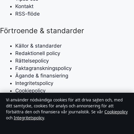
Kontakt
RSS-flöde
Förtroende & standarder
Källor & standarder
Redaktionell policy
Rättelsepolicy
Faktagranskningspolicy
Ägande & finansiering
Integritetspolicy
Cookiepolicy
Vi använder nödvändiga cookies för att driva sajten och, med
Om Affärsmagasinet i korthet
ditt samtycke, cookies för analys och annonsering för att
förbättra den och finansiera vår journalistik. Se vår
Cookiepolicy
och
Integritetspolicy
.
Affärsmagasinet är en oberoende svensk digital
utgivare med fokus på film, tv, kultur och nöjesnyheter.