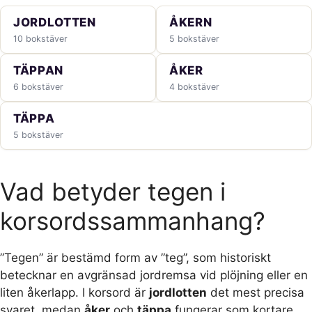
JORDLOTTEN
ÅKERN
10 bokstäver
5 bokstäver
TÄPPAN
ÅKER
6 bokstäver
4 bokstäver
TÄPPA
5 bokstäver
Vad betyder tegen i
korsordssammanhang?
”Tegen” är bestämd form av ”teg”, som historiskt
betecknar en avgränsad jordremsa vid plöjning eller en
liten åkerlapp. I korsord är
jordlotten
det mest precisa
svaret, medan
åker
och
täppa
fungerar som kortare