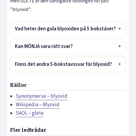
men GLETE är den vanligaste lösningen för just
”blyoxid”.
Vad heter den gula blyoxiden på 5 bokstäver?
Kan MÖNJA vara rätt svar?
Finns det andra 5‑bokstavssvar för blyoxid?
Källor
Synonymer.se – blyoxid
Wikipedia – Blyoxid
SAOL – glete
Fler ledtrådar