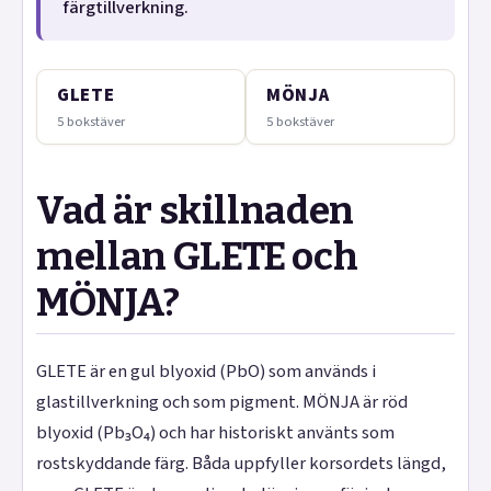
färgtillverkning.
GLETE
MÖNJA
5 bokstäver
5 bokstäver
Vad är skillnaden
mellan GLETE och
MÖNJA?
GLETE är en gul blyoxid (PbO) som används i
glastillverkning och som pigment. MÖNJA är röd
blyoxid (Pb₃O₄) och har historiskt använts som
rostskyddande färg. Båda uppfyller korsordets längd,