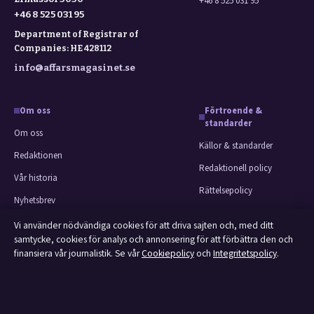
+46 8 525 031 95
+46 8 525 031 95
Department of Registrar of
Companies: HE 428112
info@affarsmagasinet.se
Om oss
Förtroende &
standarder
Om oss
Källor & standarder
Redaktionen
Redaktionell policy
Vår historia
Rättelsepolicy
Nyhetsbrev
Faktagranskningspolicy
Tipsa oss
Vi använder nödvändiga cookies för att driva sajten och, med ditt
Ägande & finansiering
samtycke, cookies för analys och annonsering för att förbättra den och
Kontakt
finansiera vår journalistik. Se vår
Cookiepolicy
och
Integritetspolicy
.
Integritetspolicy
RSS-flöde
Cookiepolicy