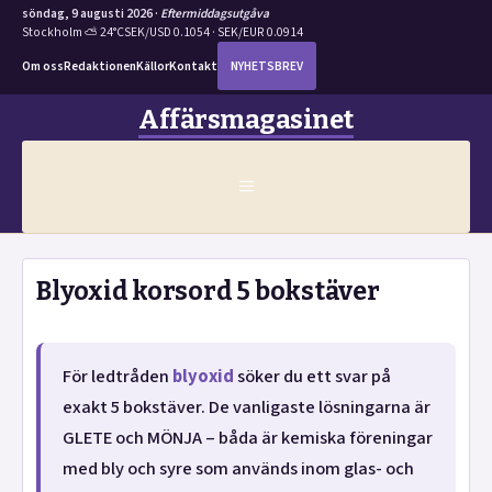
söndag, 9 augusti 2026 ·
Eftermiddagsutgåva
Stockholm ⛅ 24°C
SEK/USD 0.1054 · SEK/EUR 0.0914
Om oss
Redaktionen
Källor
Kontakt
NYHETSBREV
Hoppa
Affärsmagasinet
till
innehåll
MENY
Blyoxid korsord 5 bokstäver
För ledtråden
blyoxid
söker du ett svar på
exakt 5 bokstäver. De vanligaste lösningarna är
GLETE och MÖNJA – båda är kemiska föreningar
med bly och syre som används inom glas- och