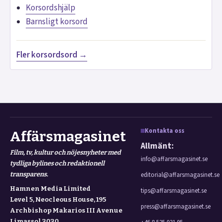
Korsordshjälp
Barnsligt korsord
Fler korsordsord →
Kontakta oss
Affärsmagasinet
Allmänt:
Film, tv, kultur och nöjesnyheter med
info@affarsmagasinet.se
tydliga bylines och redaktionell
transparens.
editorial@affarsmagasinet.se
Hamnen Media Limited
tips@affarsmagasinet.se
Level 5, Neocleous House, 195
press@affarsmagasinet.se
Archbishop Makarios III Avenue
Limassol 3030