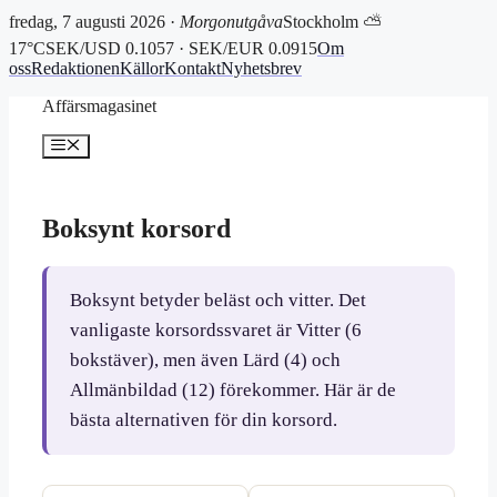
fredag, 7 augusti 2026 ·
Morgonutgåva
Stockholm ⛅
17°C
SEK/USD 0.1057 · SEK/EUR 0.0915
Om
oss
Redaktionen
Källor
Kontakt
Nyhetsbrev
Hoppa
Affärsmagasinet
till
innehåll
Meny
Boksynt korsord
Boksynt betyder beläst och vitter. Det
vanligaste korsordssvaret är Vitter (6
bokstäver), men även Lärd (4) och
Allmänbildad (12) förekommer. Här är de
bästa alternativen för din korsord.