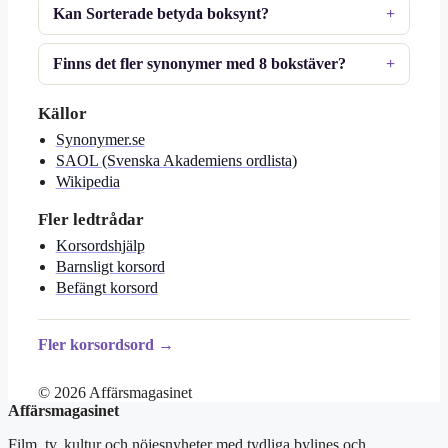
Kan Sorterade betyda boksynt?
Finns det fler synonymer med 8 bokstäver?
Källor
Synonymer.se
SAOL (Svenska Akademiens ordlista)
Wikipedia
Fler ledtrådar
Korsordshjälp
Barnsligt korsord
Befängt korsord
Fler korsordsord →
© 2026 Affärsmagasinet
Affärsmagasinet
Film, tv, kultur och nöjesnyheter med tydliga bylines och