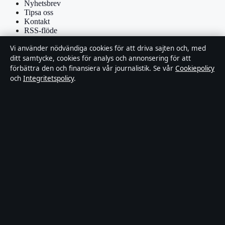
Nyhetsbrev
Tipsa oss
Kontakt
RSS-flöde
Vi använder nödvändiga cookies för att driva sajten och, med
Förtroende & standarder
ditt samtycke, cookies för analys och annonsering för att
förbättra den och finansiera vår journalistik. Se vår
Cookiepolicy
Källor & standarder
och
Integritetspolicy
.
Redaktionell policy
Rättelsepolicy
Faktagranskningspolicy
Ägande & finansiering
Integritetspolicy
Cookiepolicy
Om Affärsmagasinet i korthet
Affärsmagasinet är en oberoende svensk digital utgivare med fokus
på film, tv, kultur och nöjesnyheter. Varje artikel har en namngiven
byline, granskas av en redaktör och faktagranskas innan publicering.
Innehållet är endast avsett för allmän information. Allmänna
förfrågningar:
info@affarsmagasinet.se
. Rättelser:
corrections@affarsmagasinet.se
.