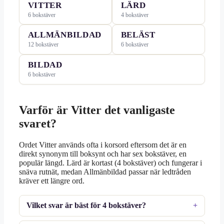
VITTER
LÄRD
6 bokstäver
4 bokstäver
ALLMÄNBILDAD
BELÄST
12 bokstäver
6 bokstäver
BILDAD
6 bokstäver
Varför är Vitter det vanligaste
svaret?
Ordet Vitter används ofta i korsord eftersom det är en
direkt synonym till boksynt och har sex bokstäver, en
populär längd. Lärd är kortast (4 bokstäver) och fungerar i
snäva rutnät, medan Allmänbildad passar när ledtråden
kräver ett längre ord.
Vilket svar är bäst för 4 bokstäver?