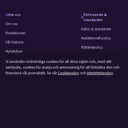
Om oss
Förtroende &
standarder
Om oss
Källor & standarder
Redaktionen
Redaktionell policy
Vår historia
Rättelsepolicy
Nyhetsbrev
Faktagranskningspolicy
Tipsa oss
Vi använder nödvändiga cookies för att driva sajten och, med ditt
Ägande & finansiering
samtycke, cookies för analys och annonsering för att förbättra den och
Kontakt
finansiera vår journalistik. Se vår
Cookiepolicy
och
Integritetspolicy
.
Integritetspolicy
RSS-flöde
Cookiepolicy
Om Affärsmagasinet i korthet
Affärsmagasinet är en oberoende svensk digital utgivare med fokus på film,
tv, kultur och nöjesnyheter. Varje artikel har en namngiven byline, granskas
av en redaktör och faktagranskas innan publicering.