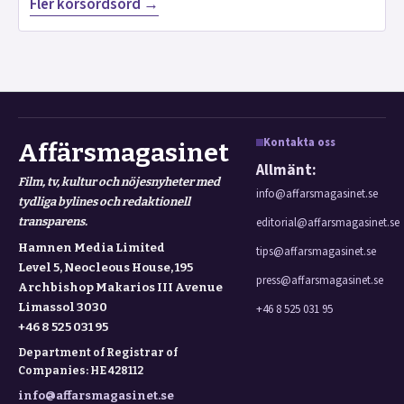
Fler korsordsord →
Kontakta oss
Affärsmagasinet
Allmänt:
Film, tv, kultur och nöjesnyheter med
info@affarsmagasinet.se
tydliga bylines och redaktionell
transparens.
editorial@affarsmagasinet.se
Hamnen Media Limited
tips@affarsmagasinet.se
Level 5, Neocleous House, 195
press@affarsmagasinet.se
Archbishop Makarios III Avenue
Limassol 3030
+46 8 525 031 95
+46 8 525 031 95
Department of Registrar of
Companies: HE 428112
info@affarsmagasinet.se