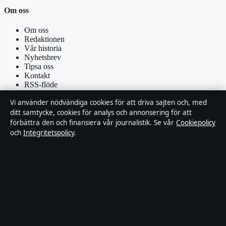
Om oss
Om oss
Redaktionen
Vår historia
Nyhetsbrev
Tipsa oss
Kontakt
RSS-flöde
Vi använder nödvändiga cookies för att driva sajten och, med
Förtroende & standarder
ditt samtycke, cookies för analys och annonsering för att
förbättra den och finansiera vår journalistik. Se vår
Cookiepolicy
Källor & standarder
och
Integritetspolicy
.
Redaktionell policy
Rättelsepolicy
Faktagranskningspolicy
Ägande & finansiering
Integritetspolicy
Cookiepolicy
Om Affärsmagasinet i korthet
Affärsmagasinet är en oberoende svensk digital utgivare med fokus