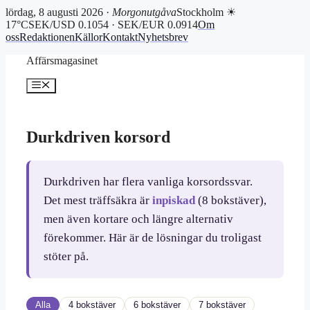
lördag, 8 augusti 2026 ·
Morgonutgåva
Stockholm ☀
17°C
SEK/USD 0.1054 · SEK/EUR 0.0914
Om
oss
Redaktionen
Källor
Kontakt
Nyhetsbrev
Hoppa
Affärsmagasinet
till
innehåll
Meny
Durkdriven korsord
Durkdriven har flera vanliga korsordssvar.
Det mest träffsäkra är
inpiskad
(8 bokstäver),
men även kortare och längre alternativ
förekommer. Här är de lösningar du troligast
stöter på.
Alla
4 bokstäver
6 bokstäver
7 bokstäver