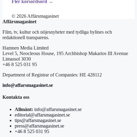
Fler korsordsord →
© 2026 Affärsmagasinet
Affärsmagasinet
Film, tv, kultur och nöjesnyheter med tydliga bylines och
redaktionell transparens.
Hamnen Media Limited
Level 5, Neocleous House, 195 Archbishop Makarios III Avenue
Limassol 3030
+46 8 525 031 95
Department of Registrar of Companies: HE 428112
info@affarsmagasinet.se
Kontakta oss
Allmänt:
info@affarsmagasinet.se
editorial@affarsmagasinet.se
tips@affarsmagasinet.se
press@affarsmagasinet.se
+46 8 525 031 95