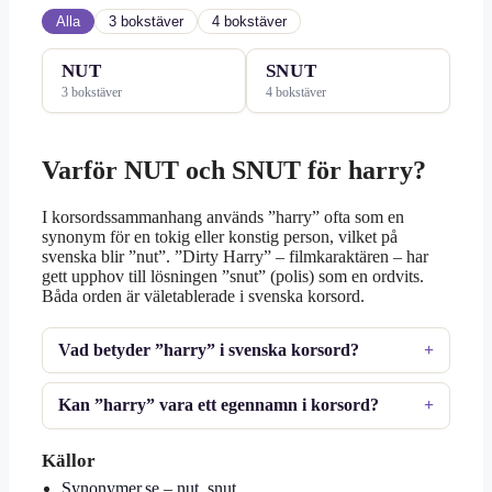
Alla
3 bokstäver
4 bokstäver
NUT
SNUT
3 bokstäver
4 bokstäver
Varför NUT och SNUT för harry?
I korsordssammanhang används ”harry” ofta som en
synonym för en tokig eller konstig person, vilket på
svenska blir ”nut”. ”Dirty Harry” – filmkaraktären – har
gett upphov till lösningen ”snut” (polis) som en ordvits.
Båda orden är väletablerade i svenska korsord.
Vad betyder ”harry” i svenska korsord?
Kan ”harry” vara ett egennamn i korsord?
Källor
Synonymer.se – nut, snut