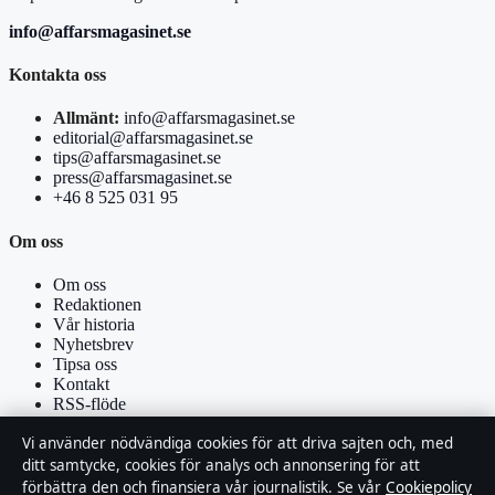
info@affarsmagasinet.se
Kontakta oss
Allmänt:
info@affarsmagasinet.se
editorial@affarsmagasinet.se
tips@affarsmagasinet.se
press@affarsmagasinet.se
+46 8 525 031 95
Om oss
Om oss
Redaktionen
Vår historia
Nyhetsbrev
Tipsa oss
Kontakt
RSS-flöde
Vi använder nödvändiga cookies för att driva sajten och, med
Förtroende & standarder
ditt samtycke, cookies för analys och annonsering för att
förbättra den och finansiera vår journalistik. Se vår
Cookiepolicy
Källor & standarder