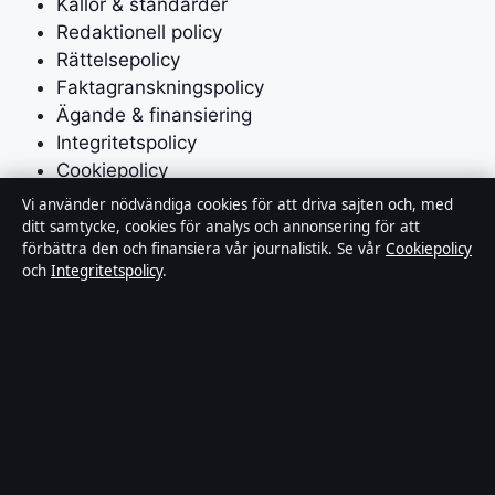
Källor & standarder
Redaktionell policy
Rättelsepolicy
Faktagranskningspolicy
Ägande & finansiering
Integritetspolicy
Cookiepolicy
Vi använder nödvändiga cookies för att driva sajten och, med
Om Affärsmagasinet i korthet
ditt samtycke, cookies för analys och annonsering för att
förbättra den och finansiera vår journalistik. Se vår
Cookiepolicy
och
Integritetspolicy
.
Affärsmagasinet är en oberoende svensk digital
utgivare med fokus på film, tv, kultur och nöjesnyheter.
Varje artikel har en namngiven byline, granskas av en
redaktör och faktagranskas innan publicering.
Innehållet är endast avsett för allmän information.
Allmänna förfrågningar:
info@affarsmagasinet.se
.
Rättelser:
corrections@affarsmagasinet.se
.