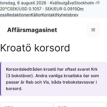
torsdag, 6 augusti 2026 ·
Kvällsutgåva
Stockholm ⛅
20°C
SEK/USD 0.1057 · SEK/EUR 0.0915
Om
oss
Redaktionen
Källor
Kontakt
Nyhetsbrev
Hoppa
till
Affärsmagasinet
Meny
innehåll
Kroatö korsord
Korsordsledtråden kroatö har oftast svaret Krk
(3 bokstäver). Andra vanliga kroatiska öar som
passar är Rab och Vis, båda trebokstavssvar i
korsord.