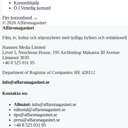
Korsordshjälp
Ö I Venedig korsord
Fler korsordsord →
© 2026 Affärsmagasinet
Affärsmagasinet
Film, tv, kultur och nöjesnyheter med tydliga bylines och redaktionell
Hamnen Media Limited
Level 5, Neocleous House, 195 Archbishop Makarios III Avenue
Limassol 3030
+46 8 525 031 95
Department of Registrar of Companies: HE 428112
info@affarsmagasinet.se
Kontakta oss
Allmänt:
info@affarsmagasinet.se
editorial@affarsmagasinet.se
tips@affarsmagasinet.se
press@affarsmagasinet.se
+46 8 525 031 95