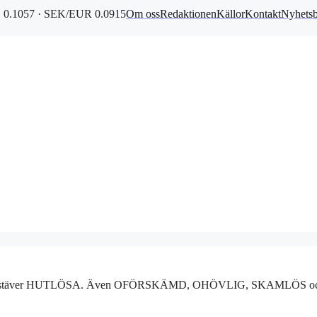
0.1057 · SEK/EUR 0.0915
Om oss
Redaktionen
Källor
Kontakt
Nyhets
t på 7 bokstäver HUTLÖSA. Även OFÖRSKÄMD, OHÖVLIG, SKAMLÖS o