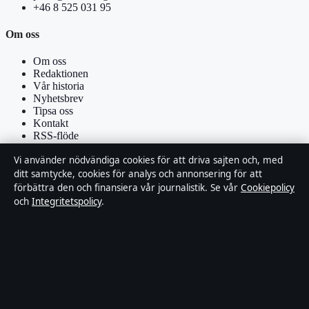
+46 8 525 031 95
Om oss
Om oss
Redaktionen
Vår historia
Nyhetsbrev
Tipsa oss
Kontakt
RSS-flöde
Vi använder nödvändiga cookies för att driva sajten och, med
Förtroende & standarder
ditt samtycke, cookies för analys och annonsering för att
förbättra den och finansiera vår journalistik. Se vår
Cookiepolicy
Källor & standarder
och
Integritetspolicy
.
Redaktionell policy
Rättelsepolicy
Faktagranskningspolicy
Ägande & finansiering
Integritetspolicy
Cookiepolicy
Om Affärsmagasinet i korthet