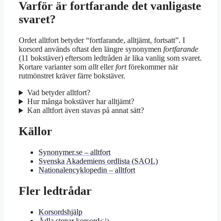
Varför är fortfarande det vanligaste
svaret?
Ordet alltfort betyder “fortfarande, alltjämt, fortsatt”. I
korsord används oftast den längre synonymen
fortfarande
(11 bokstäver) eftersom ledtråden är lika vanlig som svaret.
Kortare varianter som
allt
eller
fort
förekommer när
rutmönstret kräver färre bokstäver.
Vad betyder alltfort?
Hur många bokstäver har alltjämt?
Kan alltfort även stavas på annat sätt?
Källor
Synonymer.se – alltfort
Svenska Akademiens ordlista (SAOL)
Nationalencyklopedin – alltfort
Fler ledtrådar
Korsordshjälp
Ädla stenar korsord</a