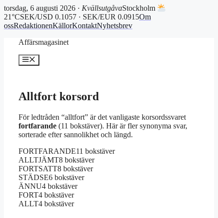
torsdag, 6 augusti 2026 ·
Kvällsutgåva
Stockholm
21°C
SEK/USD 0.1057 · SEK/EUR 0.0915
Om
oss
Redaktionen
Källor
Kontakt
Nyhetsbrev
Hoppa
Affärsmagasinet
till
innehåll
Meny
Alltfort korsord
För ledtråden “alltfort” är det vanligaste korsordssvaret
fortfarande
(11 bokstäver). Här är fler synonyma svar,
sorterade efter sannolikhet och längd.
FORTFARANDE
11 bokstäver
ALLTJÄMT
8 bokstäver
FORTSATT
8 bokstäver
STÄDSE
6 bokstäver
ÄNNU
4 bokstäver
FORT
4 bokstäver
ALLT
4 bokstäver