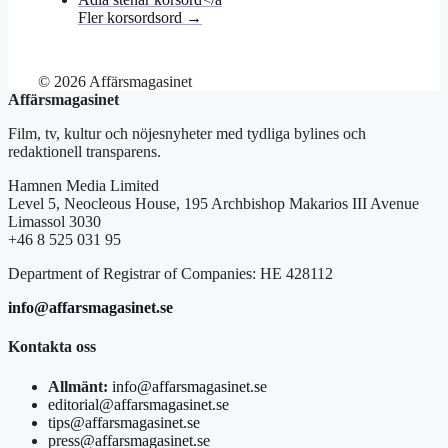
Fler korsordsord →
© 2026 Affärsmagasinet
Affärsmagasinet
Film, tv, kultur och nöjesnyheter med tydliga bylines och
redaktionell transparens.
Hamnen Media Limited
Level 5, Neocleous House, 195 Archbishop Makarios III Avenue
Limassol 3030
+46 8 525 031 95
Department of Registrar of Companies: HE 428112
info@affarsmagasinet.se
Kontakta oss
Allmänt:
info@affarsmagasinet.se
editorial@affarsmagasinet.se
tips@affarsmagasinet.se
press@affarsmagasinet.se