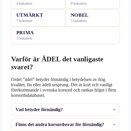
4 bokstäver
8 bokstäver
UTMÄRKT
NOBEL
7 bokstäver
5 bokstäver
PRIMA
5 bokstäver
Varför är ÄDEL det vanligaste
svaret?
Ordet ”ädel” betyder förnämlig i betydelsen av hög
kvalitet, fin eller ädelt ursprung. Det är kort och vanligt
förekommande i svenska korsord och rankas högst i flera
korsordsdatabaser.
Vad betyder förnämlig?
Finns det andra korsordssvar för förnämlig?