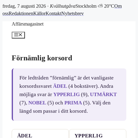
fredag, 7 augusti 2026 ·
Kvällsutgåva
Stockholm ⛅ 20°C
Om
oss
Redaktionen
Källor
Kontakt
Nyhetsbrev
Hoppa
Affärsmagasinet
till
innehåll
Meny
Förnämlig korsord
För ledtråden ”förnämlig” är det vanligaste
korsordssvaret
ÄDEL
(4 bokstäver). Andra
möjliga svar är
YPPERLIG
(9),
UTMÄRKT
(7),
NOBEL
(5) och
PRIMA
(5). Välj den
längd som passar i ditt korsord.
ÄDEL
YPPERLIG