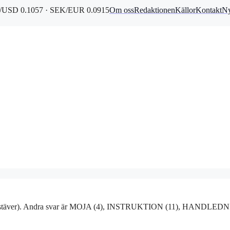
USD 0.1057 · SEK/EUR 0.0915
Om oss
Redaktionen
Källor
Kontakt
Ny
bokstäver). Andra svar är MOJA (4), INSTRUKTION (11), HANDLED