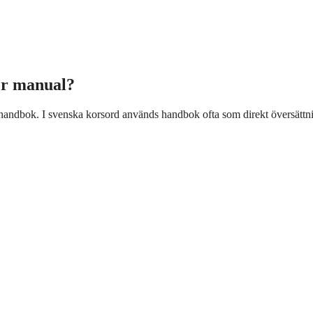
ör manual?
 handbok. I svenska korsord används handbok ofta som direkt översättnin