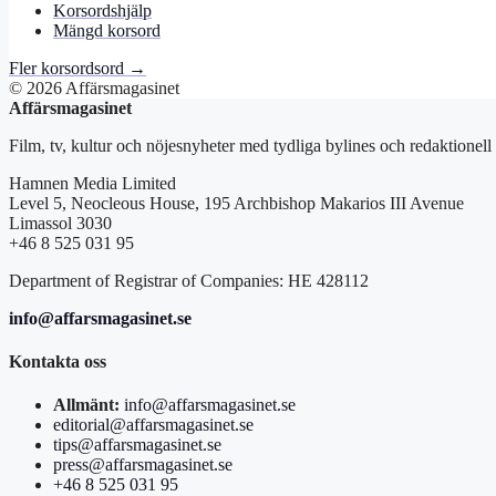
Korsordshjälp
Mängd korsord
Fler korsordsord →
© 2026 Affärsmagasinet
Affärsmagasinet
Film, tv, kultur och nöjesnyheter med tydliga bylines och redaktionell
Hamnen Media Limited
Level 5, Neocleous House, 195 Archbishop Makarios III Avenue
Limassol 3030
+46 8 525 031 95
Department of Registrar of Companies: HE 428112
info@affarsmagasinet.se
Kontakta oss
Allmänt:
info@affarsmagasinet.se
editorial@affarsmagasinet.se
tips@affarsmagasinet.se
press@affarsmagasinet.se
+46 8 525 031 95