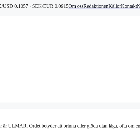
/USD 0.1057 · SEK/EUR 0.0915
Om oss
Redaktionen
Källor
Kontakt
N
r är ULMAR. Ordet betyder att brinna eller glöda utan låga, ofta om en