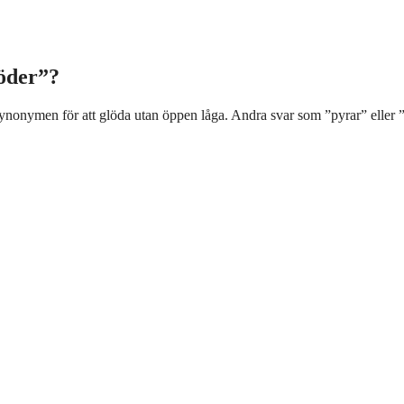
öder”?
ymen för att glöda utan öppen låga. Andra svar som ”pyrar” eller ”bra