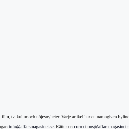
film, tv, kultur och nöjesnyheter. Varje artikel har en namngiven bylin
ngar:
info@affarsmagasinet.se
. Rättelser:
corrections@affarsmagasinet.