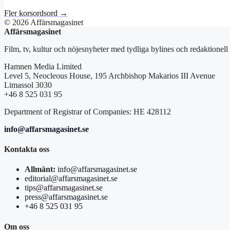
Fler korsordsord →
© 2026 Affärsmagasinet
Affärsmagasinet
Film, tv, kultur och nöjesnyheter med tydliga bylines och redaktionell
Hamnen Media Limited
Level 5, Neocleous House, 195 Archbishop Makarios III Avenue
Limassol 3030
+46 8 525 031 95
Department of Registrar of Companies: HE 428112
info@affarsmagasinet.se
Kontakta oss
Allmänt:
info@affarsmagasinet.se
editorial@affarsmagasinet.se
tips@affarsmagasinet.se
press@affarsmagasinet.se
+46 8 525 031 95
Om oss